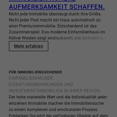
Die Kosten einer Immobilienbewertung in Köln
UFMERKSAMKEIT SCHAFFEN.
hängen von Umfang und Zweck der Bewertung ab.
Nicht jede Immobilie überzeugt durch ihre Größe.
Eine Marktpreiseinschätzung durch einen Makler
Nicht jeder Pool macht ein Haus automatisch zu
erfolgt häufig kostenfrei im Rahmen eines in
einer Premiumimmobilie. Entscheidend ist das
Aussicht gestellten Verkaufsmandats.
Zusammenspiel. Das moderne Einfamilienhaus im
Kurzgutachten liegen meist zwischen 500 und 1.500
Kölner Westen zeigt eindrucksvoll, wie Architektur,
Euro. Gerichtsfeste Verkehrswertgutachten kosten
Lage und Wohngefühl eine Immobilie zu einem
Mehr erfahren
meist ca. 2.000 bis 6.000 Euro – bei komplexen
stimmigen Gesamtkonzept werden lassen. Auf
oder hochwertigen Immobilien auch mehr.
einem rund 840 m² großen Grundstück entstand
Mikrolage, Zustand, Energieeffizienz und Objektart
2013 ein Zuhause, das Offenheit, Privatsphäre und
beeinflussen den Wert erheblich. Online-Rechner
Familienleben harmonisch miteinander verbindet.
liefern erste Orientierungen, ersetzen jedoch keine
FÜR IMMOBILIENSUCHENDE
individuelle Bewertung. Dr. OEBELS + partner
EINFAMILIENHÄUSER,
verbindet regionale Expertise mit strategischer
EIGENTUMSWOHNUNGEN UND
Marktanalyse und gezielter Vermarktung.
INVESTMENTIMMOBILIEN IN IHRER REGION
Der hohe materielle Wert und die Individualität jeder
einzelnen Immobilie machen die Immobiliensuche
zu einem komplexen und emotionalen Prozess.
Entdecken Sie jetzt die verfügbaren Objekte auf dem