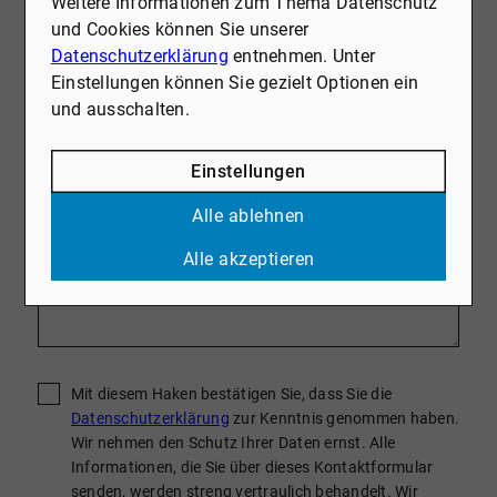
Weitere Informationen zum Thema Datenschutz
und Cookies können Sie unserer
Datenschutzerklärung
entnehmen. Unter
Telefon
*
Einstellungen können Sie gezielt Optionen ein
und ausschalten.
Einstellungen
Nachricht
*
Alle ablehnen
Alle akzeptieren
Mit diesem Haken bestätigen Sie, dass Sie die
Datenschutzerklärung
zur Kenntnis genommen haben.
Wir nehmen den Schutz Ihrer Daten ernst. Alle
Informationen, die Sie über dieses Kontaktformular
senden, werden streng vertraulich behandelt. Wir