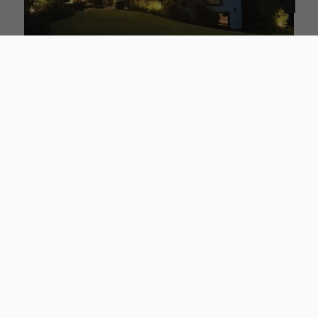
VERMARKTUNG
50996 Köln · M150539
MODERNER FAMILIENTRAUM MIT HÖCHSTEM WOHNKOMFORT
Haus zu kaufen
Baujahr
2008
Wohnfläche
ca. 294,02 m²
Grundstücksfläche
ca. 1.036 m²
Zimmer
5
Kaufpreis
2.895.000 €
Mehr erfahren