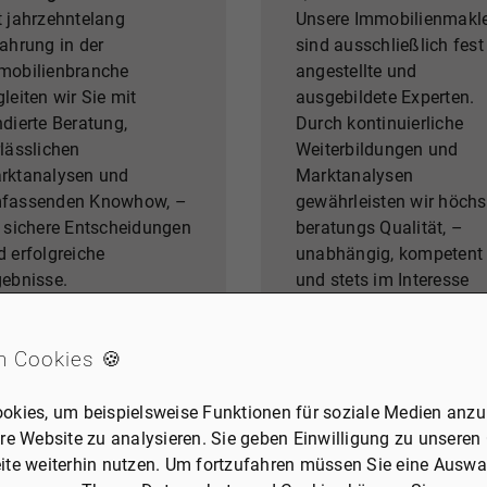
t jahrzehntelang
Unsere Immobilienmakl
fahrung in der
sind ausschließlich fest
mobilienbranche
angestellte und
leiten wir Sie mit
ausgebildete Experten.
ndierte Beratung,
Durch kontinuierliche
rlässlichen
Weiterbildungen und
rktanalysen und
Marktanalysen
fassenden Knowhow, –
gewährleisten wir höchs
r sichere Entscheidungen
beratungs Qualität, –
d erfolgreiche
unabhängig, kompetent
gebnisse.
und stets im Interesse
unserer Kunden.
n Cookies 🍪
okies, um beispielsweise Funktionen für soziale Medien anzub
re Website zu analysieren. Sie geben Einwilligung zu unseren
ite weiterhin nutzen. Um fortzufahren müssen Sie eine Auswah