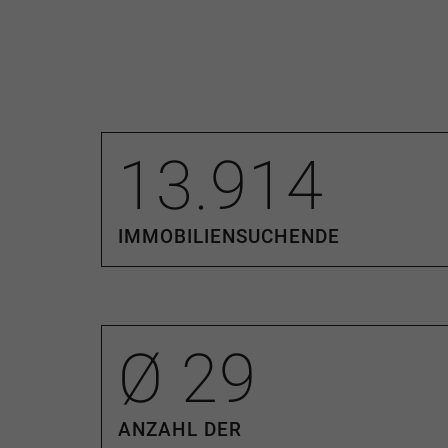
so individuell ist wie ihre Geschichte. Ob St
Eigentumswohnung oder Kapitalanlage – w
ankommt, wenn Werte bewegt werden.
Und wir freuen uns darauf, auch Sie auf d
und zu überzeugen.
Verkaufen auch Sie mit
Erfahrung und Empathie vereint –
13.914
mit Dr. OEBELS + partner, den Besten in Ihr
Jahre Erfahrung
in der Immobilienvermitt
✔
Fundierte regionale Marktkenntnis
und 
IMMOBILIENSUCHENDE
Marktdurchdringung
✔
Professionelle Vermarktung
mit Tradit
✔
Unabhängig & erfolgsbasiert
– Honorier
✔
exzellent aufgestellte Käuferdatenban
Netzwerk
Ø
29
✔
Top-Immobilienmakler 2025 -
FOCUS
(
Auszeichnungen)
Unsere geprüften Intere
nach: Eigentumswohnungen im Großraum K
ANZAHL DER
Gladbach und Umgebung Einfamilienhäusern