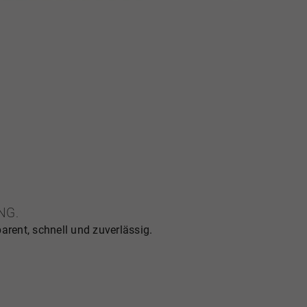
ennen – sei es für den Verkauf, eine
er zur strategischen
r von Dr. OEBELS + partner bieten Ihnen
ermittlung, die auf umfassendem
telanger Erfahrung basiert.
N
NG.
arent, schnell und zuverlässig.