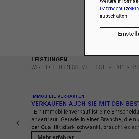
Weitere Informat
Datenschutzerkl
ausschalten.
Einstel
LEISTUNGEN
WIR BEGLEITEN SIE MIT BESTER EXPERTIS
IMMOBILIE VERKAUFEN
VERKAUFEN AUCH SIE MIT DEN BES
Ein Immobilienverkauf ist eine Entscheid
anvertraut. Gerade in einer Branche, die ni
der Qualität stark schwankt, braucht es ec
Verlässlichkeit und Menschen, die ihre A
Mehr erfahren