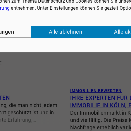
ionen zum Thema Datenschutz und Cookies können Sie unser
ärung
entnehmen. Unter Einstellungen können Sie gezielt Opti
lungen
Alle ablehnen
Alle a
E
IMMOBILIEN BEWERTEN
TEN
IHRE EXPERTEN FÜR 
ung, die man nicht jedem
IMMOBILIE IN KÖLN,
cht geschützt ist und in
Der Immobilienmarkt in 
hte Erfahrung,
und vielfältig. Die Preis
ufgabe ernst nehmen.
Nachfrage erheblich varii