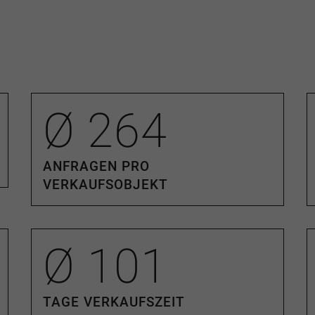
adtvilla,
ir wissen, worauf es
iesem Weg zu begleiten
 einem Partner, der
Ø
264
er Region.
✔ Über
40
lung
optimale
ANFRAGEN PRO
VERKAUFSOBJEKT
ion und Innovation
ung nur im Erfolgsfall
k
und ein starkes
Ø
101
zu unseren
ssenten suchen aktuell
öln, Bonn, Bergisch
TAGE VERKAUFSZEIT
 und Villen in guten bis