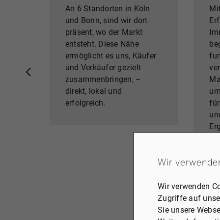
An 6 Standorten in Köln
Mi
und Bonn, sind wir dort
Er
präsent, wo der Markt
Im
entsteht. Diese Nähe
beg
ermöglicht es uns, Käufer
fu
und Verkäufer gezielt
ve
zusammenbringen, –
Ma
direkt, lokal und
um
erfolgreich.
fü
un
Er
Wir verwende
Wir verwenden Co
Zugriffe auf unse
Sie unsere Webse