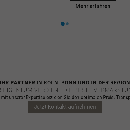
stbewusst – doch dafür
Wert Ihrer Immobilie zu k
Mehr erfahren
Vermögensaufstellung od
d institutionelle
Entscheidungsfindung. Wi
nternehmen wie
eine professionelle Wert
nd -Money regelmäßig
Marktwissen und jahrzehn
 "ImmoAward - Makler
nzählige Wohn- und
 Diese Wertschätzung von
rer Kundinnen und
ele Eigentümer
OEBELS + partner – für
IHR PARTNER IN KÖLN, BONN UND IN DER REGIO
en, beraten,
R EIGENTUM VERDIENT DIE BESTE VERMARKTU
rktung gestalten, die
it unserer Expertise erzielen Sie den optimalen Preis. Transp
bilie passt. Als
persönlich für die
Jetzt Kontakt aufnehmen
fachliche Kompetenz,
rmarktungsmethoden mit
Strategie verdient, die