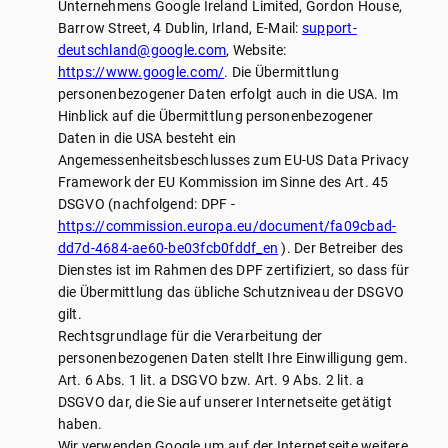
Unternehmens Google Ireland Limited, Gordon House,
Barrow Street, 4 Dublin, Irland, E-Mail:
support-
deutschland@google.com
, Website:
https://www.google.com/
. Die Übermittlung
personenbezogener Daten erfolgt auch in die USA. Im
Hinblick auf die Übermittlung personenbezogener
Daten in die USA besteht ein
Angemessenheitsbeschlusses zum EU-US Data Privacy
Framework der EU Kommission im Sinne des Art. 45
DSGVO (nachfolgend: DPF -
https://commission.europa.eu/document/fa09cbad-
dd7d-4684-ae60-be03fcb0fddf_en
). Der Betreiber des
Dienstes ist im Rahmen des DPF zertifiziert, so dass für
die Übermittlung das übliche Schutzniveau der DSGVO
gilt.
Rechtsgrundlage für die Verarbeitung der
personenbezogenen Daten stellt Ihre Einwilligung gem.
Art. 6 Abs. 1 lit. a DSGVO bzw. Art. 9 Abs. 2 lit. a
DSGVO dar, die Sie auf unserer Internetseite getätigt
haben.
Wir verwenden Google um auf der Internetseite weitere