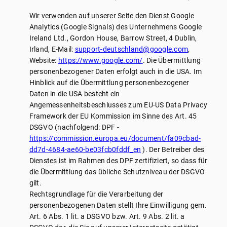
Wir verwenden auf unserer Seite den Dienst Google
Analytics (Google Signals) des Unternehmens Google
Ireland Ltd., Gordon House, Barrow Street, 4 Dublin,
Irland, E-Mail:
support-deutschland@google.com
,
Website:
https://www.google.com/
. Die Übermittlung
personenbezogener Daten erfolgt auch in die USA. Im
Hinblick auf die Übermittlung personenbezogener
Daten in die USA besteht ein
Angemessenheitsbeschlusses zum EU-US Data Privacy
Framework der EU Kommission im Sinne des Art. 45
DSGVO (nachfolgend: DPF -
https://commission.europa.eu/document/fa09cbad-
dd7d-4684-ae60-be03fcb0fddf_en
). Der Betreiber des
Dienstes ist im Rahmen des DPF zertifiziert, so dass für
die Übermittlung das übliche Schutzniveau der DSGVO
gilt.
Rechtsgrundlage für die Verarbeitung der
personenbezogenen Daten stellt Ihre Einwilligung gem.
Art. 6 Abs. 1 lit. a DSGVO bzw. Art. 9 Abs. 2 lit. a