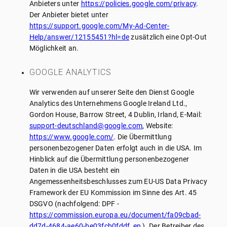
Anbieters unter
https://policies.google.com/privacy
.
Der Anbieter bietet unter
https://support.google.com/My-Ad-Center-
Help/answer/12155451?hl=de
zusätzlich eine Opt-Out
Möglichkeit an.
GOOGLE ANALYTICS
Wir verwenden auf unserer Seite den Dienst Google
Analytics des Unternehmens Google Ireland Ltd.,
Gordon House, Barrow Street, 4 Dublin, Irland, E-Mail:
support-deutschland@google.com
, Website:
https://www.google.com/
. Die Übermittlung
personenbezogener Daten erfolgt auch in die USA. Im
Hinblick auf die Übermittlung personenbezogener
Daten in die USA besteht ein
Angemessenheitsbeschlusses zum EU-US Data Privacy
Framework der EU Kommission im Sinne des Art. 45
DSGVO (nachfolgend: DPF -
https://commission.europa.eu/document/fa09cbad-
dd7d-4684-ae60-be03fcb0fddf_en
). Der Betreiber des