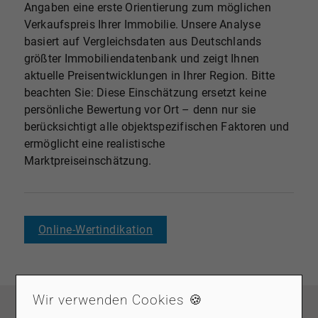
Angaben eine erste Orientierung zum möglichen
Verkaufspreis Ihrer Immobilie. Unsere Analyse
basiert auf Vergleichsdaten aus Deutschlands
größter Immobiliendatenbank und zeigt Ihnen
aktuelle Preisentwicklungen in Ihrer Region. Bitte
beachten Sie: Diese Einschätzung ersetzt keine
persönliche Bewertung vor Ort – denn nur sie
berücksichtigt alle objektspezifischen Faktoren und
ermöglicht eine realistische
Marktpreiseinschätzung.
Online-Wertindikation
AUSZEICHNUNGEN
Wir verwenden Cookies 🍪
WIR SIND AUSGEZEICHNET