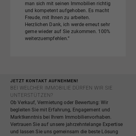
man sich mit seinen Immobilien richtig
einGefühl für den Charakter und die
und kompetent aufgehoben. Es macht
Besonderheiten derImmobilie
Freude, mit Ihnen zu arbeiten.
entwickelt und den Kaufinteressenten
Herzlichen Dank, ich werde erneut sehr
engagiertvermittelt. Wir können
gerne wieder auf Sie zukommen. 100%
aufgrund unserer Erfahrungen
weiterzuempfehlen.“
dasUnternehmen uneingeschärnkt
empfehlen.“
JETZT KONTAKT AUFNEHMEN!
BEI WELCHER IMMOBILIE DÜRFEN WIR SIE
UNTERSTÜTZEN?
Ob Verkauf, Vermietung oder Bewertung: Wir
begleiten Sie mit Erfahrung, Engagement und
Marktkenntnis bei Ihrem Immobilienvorhaben.
Vertrauen Sie auf unsere jahrzehntelange Expertise
und lassen Sie uns gemeinsam die beste Lösung