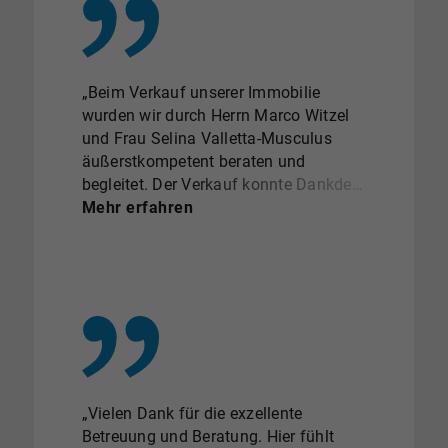
„Beim Verkauf unserer Immobilie
wurden wir durch Herrn Marco Witzel
und Frau Selina Valletta-Musculus
äußerstkompetent beraten und
begleitet. Der Verkauf konnte Dankder
hervorragenden Aufbereitung der
Mehr erfahren
Unterlagen und der aufunsere
Bedürfnisse abgestimmten Planung
aller Termine sehrzügig abgewickelt
werden. Alle unsere Fragen wurden
stetszeitnah und kompetent
beantwortet. Wir haben uns
währenddes gesamten
Verkaufsprozesses sehr gut
„Vielen Dank für die exzellente
aufgehobengefühlt. Unsere
Betreuung und Beratung. Hier fühlt
Ansprechpartner haben sehr schnell