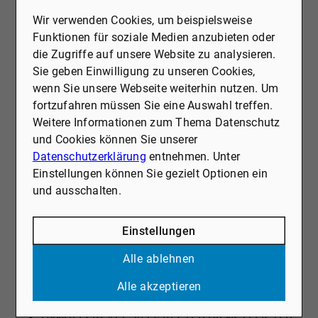
KUNDENZUFRIEDENHEIT
Wir verwenden Cookies, um beispielsweise
FOCUS MONEY 2025: FAIRE KONDITIONEN
Funktionen für soziale Medien anzubieten oder
BILD 2025: HOHE WEITEREMPFEHLUNG
die Zugriffe auf unsere Website zu analysieren.
FOCUS MONEY 2025: FAIRNESS VON
Sie geben Einwilligung zu unseren Cookies,
IMMOBILIENMAKLERN
wenn Sie unsere Webseite weiterhin nutzen. Um
F.A.Z. 2024: HÖCHSTE QUALITÄT
fortzufahren müssen Sie eine Auswahl treffen.
F.A.Z. 2024: SEHR HOHE TRANSPARENZ
Weitere Informationen zum Thema Datenschutz
FOCUS MONEY 2024: HÖCHSTE
und Cookies können Sie unserer
KUNDENZUFRIEDENHEIT
Datenschutzerklärung
entnehmen. Unter
FOCUS MONEY 2024: HÖCHSTE KOMPETENZ
Einstellungen können Sie gezielt Optionen ein
BILD 2024: SEHR HOHE KUNDENEMPFEHLUNG
und ausschalten.
FOCUS MONEY 2024: FAIRE KONDITIONEN
FOCUS MONEY 2024: HOHE
Einstellungen
WEITEREMPFEHLUNG
FOCUS MONEY 2023: BRANCHENSIEGER
Alle ablehnen
„DEUTSCHLANDS BESTE“
MAKLER-KOMPASS VON CAPITAL 2023: TOP
Alle akzeptieren
MAKLER