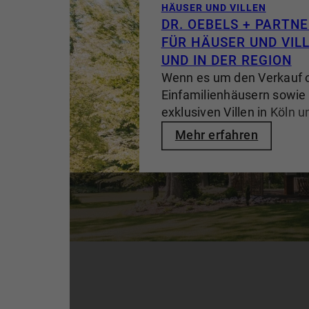
HÄUSER UND VILLEN
DR. OEBELS + PARTNE
FÜR HÄUSER UND VILL
UND IN DER REGION
Wenn es um den Verkauf 
Einfamilienhäusern sowie
exklusiven Villen in Köln u
steht der Name OEBELS f
Mehr erfahren
Maklerkompetenz und tief
Marktkenntnis. Als renom
Immobilienmakler mit jah
bieten wir unseren Kund
Lösungen für die Vermittlu
höchsten Vermögenswerte
Eigenheim bis zur Premi
OEBELS die erste Wahl für
Köln und Bonn ist: