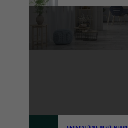
OEBELS für erstklassige 
fundierte Marktkenntnis. 
Immobilienmakler mit jahr
im gehobenen Segment bi
Kunden individuelle Lösun
die Veräußerung von Woh
kompakten Stadtwohnung 
Penthouse.
GRUNDSTÜCKE IN KÖLN BON