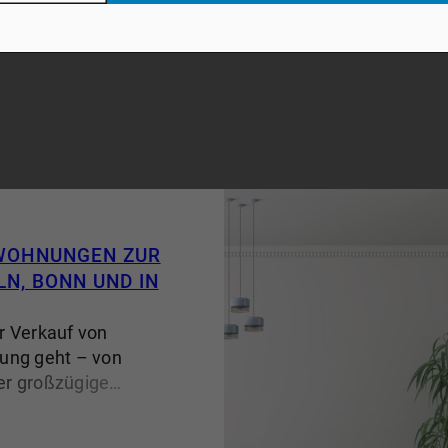
ine individuelle
d die persönliche
dlage für einen
verkauf – unabhängig
infamilienhaus, eine
henhaus oder ein
delt. Warum OEBELS
und Villen in Köln und
 WOHNUNGEN ZUR
LN, BONN UND IN
r Verkauf von
ung geht – von
r großzügige
n zu exklusiven
steht der Name