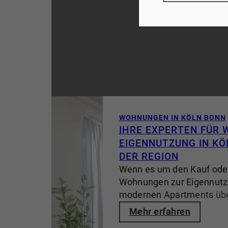
regionale Marktkenntnis, e
Vermarktungsstrategie un
Betreuung bilden die Grun
erfolgreichen Immobilien
davon, ob es sich um ein E
Doppelhaushälfte, ein Rei
modernes Stadthaus han
die erste Wahl für Häuser 
Bonn ist:
WOHNUNGEN IN KÖLN BONN
IHRE EXPERTEN FÜR
EIGENNUTZUNG IN KÖ
DER REGION
Wenn es um den Kauf ode
Wohnungen zur Eigennutz
modernen Apartments übe
Familienwohnungen bis hi
Mehr erfahren
Penthouse-Wohnungen –, 