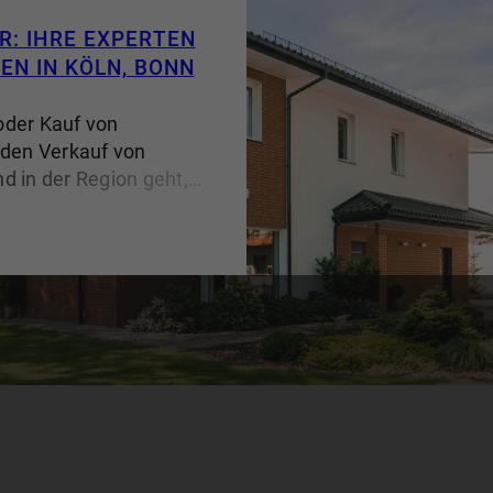
R: IHRE EXPERTEN
EN IN KÖLN, BONN
oder Kauf von
 den Verkauf von
nd in der Region geht,
ür herausragende
greifende
mierte
rzehntelang Erfahrung
en maßgeschneiderte
ng ihrer meist
- vom soliden
um-Immobilie. Warum
 Häuser und Villen in