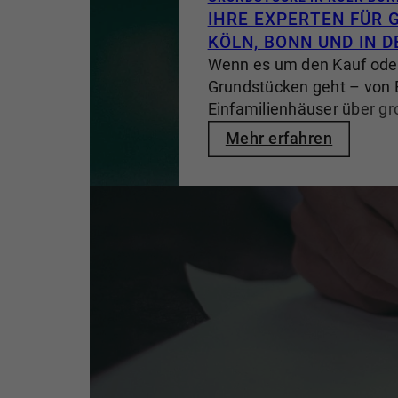
IHRE EXPERTEN FÜR 
KÖLN, BONN UND IN D
Wenn es um den Kauf ode
Grundstücken geht – von 
Einfamilienhäuser über gr
Mehrfamilienhäuser bis hi
Mehr erfahren
für Villen –, steht der Na
erstklassige Maklerkompe
Marktkenntnis. Als erfah
mit jahrzehntelanger Exp
Segment bieten wir unsere
Lösungen für den Erwerb 
von Grundstücken – von de
zum weitläufigen Anwese