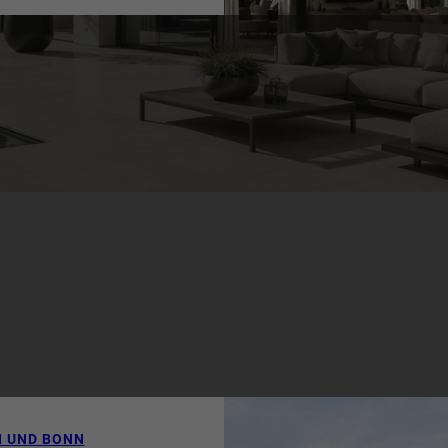
e an und verlangen nach
fsstrategie, absoluter
en Verständnis des
s. Als
n
begleitet Dr. OEBELS +
en Eigentümer
Köln, Bonn und der
Marktkenntnis,
 einer
rktung schaffen wir
inen erfolgreichen
hnimmobilien.
N UND BONN