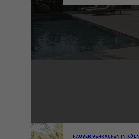
anspruchsvolle Zielgrupp
einer individuellen Verkau
Diskretion und einem tief
Premiumimmobilienmarkte
Immobilienmakler in Köl
partner seit über 40 Jahr
exklusiver
Immobilien in 
Region
. Mit umfassender 
persönlicher Beratung und
maßgeschneiderten Verma
die Voraussetzungen für e
Verkauf hochwertiger Wo
HÄUSER VERKAUFEN IN KÖL