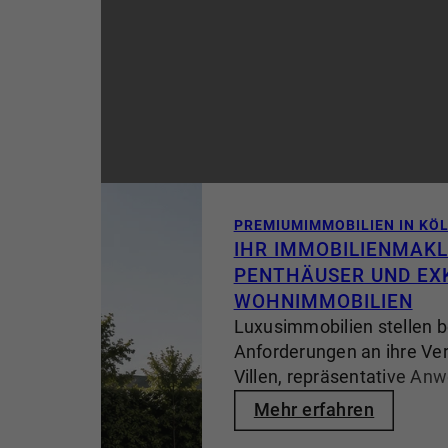
PREMIUMIMMOBILIEN IN KÖ
IHR IMMOBILIENMAKLE
PENTHÄUSER UND EX
WOHNIMMOBILIEN
Luxusimmobilien stellen 
Anforderungen an ihre Ve
Villen, repräsentative An
außergewöhnliche Archit
Mehr erfahren
hochwertige Penthäuser s