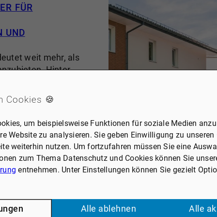
ER FÜR
N UND
eutet weit mehr, als
nzubieten. Hinter
der Doppelhaushälfte
ehen persönliche
n Cookies 🍪
erungen und oftmals
nswerte einer Familie.
okies, um beispielsweise Funktionen für soziale Medien anzub
mobilienmakler, der den
re Website zu analysieren. Sie geben Einwilligung zu unseren
en tatsächlichen Wert
ite weiterhin nutzen. Um fortzufahren müssen Sie eine Auswah
inschätzt und den
ionen zum Thema Datenschutz und Cookies können Sie unser
s mit Erfahrung und
ärung
entnehmen. Unter Einstellungen können Sie gezielt Opti
itet.
Köln
vermittelt Dr.
r 40 Jahren erfolgreich
lungen
Alle ablehnen
Alle a
 und der Region
. Unsere