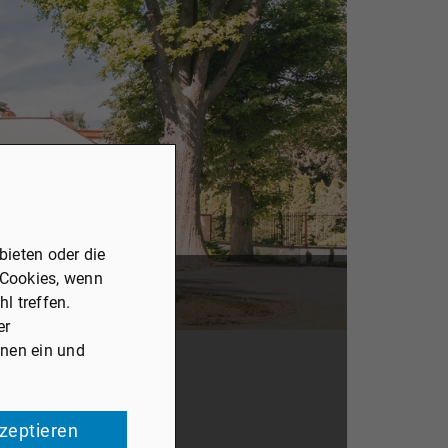
ieten oder die
 Cookies, wenn
l treffen.
er
onen ein und
kzeptieren