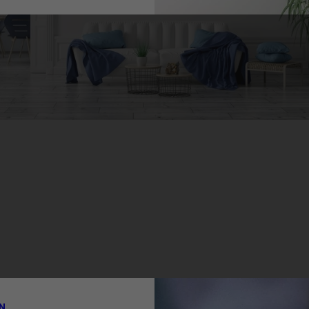
Maklerkompetenz und
Als erfahrene
zehntelanger Expertise
eten wir unseren
gen für den Erwerb und
nraum – von der
bis zum luxuriösen
N