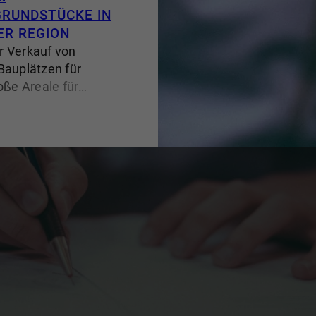
GRUNDSTÜCKE IN
ER REGION
r Verkauf von
Bauplätzen für
oße Areale für
n zu exklusiven Lagen
me OEBELS für
tenz und fundierte
rene Immobilienmakler
ertise im gehobenen
n Kunden individuelle
und die Veräußerung
r kleinen Baulücke bis
n.