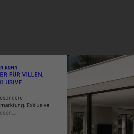
LN BONN
R FÜR VILLEN,
KLUSIVE
besondere
rmarktung. Exklusive
wesen,
ektenhäuser oder
prechen eine