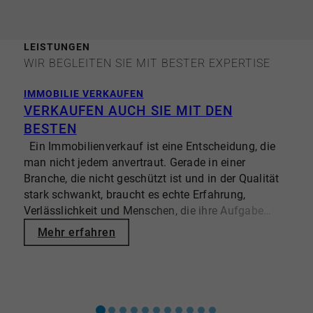
LEISTUNGEN
WIR BEGLEITEN SIE MIT BESTER EXPERTISE
IMMOBILIE VERKAUFEN
I
VERKAUFEN AUCH SIE MIT DEN
BESTEN
Ein Immobilienverkauf ist eine Entscheidung, die
man nicht jedem anvertraut. Gerade in einer
D
Branche, die nicht geschützt ist und in der Qualität
U
stark schwankt, braucht es echte Erfahrung,
k
Verlässlichkeit und Menschen, die ihre Aufgabe
e
ernst nehmen. Vielleicht wirkt unser Auftreten sehr
w
Mehr erfahren
selbstbewusst – doch dafür gibt es gute Gründe.
d
Seit über 40 Jahren begleiten wir private und
s
institutionelle Eigentümer, werden von renommierten
O
Unternehmen wie beispielsweise F.A.Z., Capital,
W
FOCUS/ und -Money regelmäßig ausgezeichnet,
u