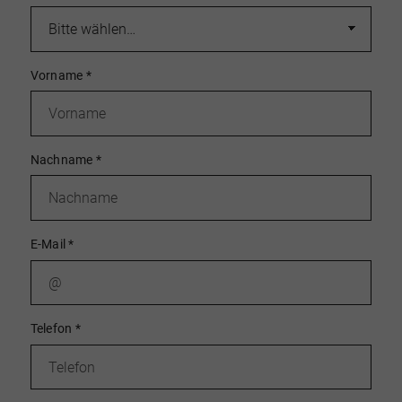
verschaffen,
wo Ihre Immobilie aktuell preislich
einzuordnen ist.
Bitte beachten Sie: Diese digitale
Einschätzung ersetzt
keine persönliche Bewertung
durch unsere Immobilienexperten
. Faktoren wie
Vorname
*
Lagequalität, Ausstattung, Modernisierungsgrad
oder rechtliche Besonderheiten können nur im
Rahmen einer
individuellen Beratung vor Ort
zuverlässig bewertet werden.
Nachname
*
E-Mail
*
Telefon
*