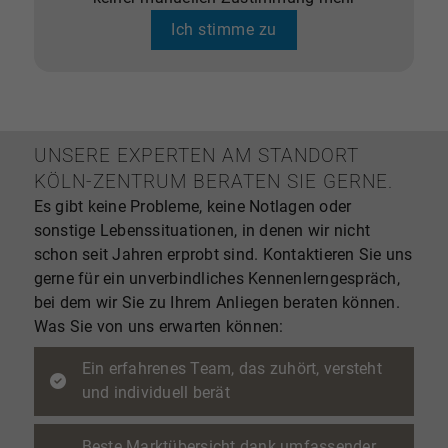
Marktkenntnis und moderne
Vermarktungsmethoden mit der Überzeugung, dass
Ich stimme zu
jede Immobilie eine Strategie verdient, die so
individuell ist wie ihre Geschichte. Ob Stadtvilla,
Eigentumswohnung oder Kapitalanlage – wir
wissen, worauf es ankommt, wenn Werte bewegt
werden.
UNSERE EXPERTEN AM STANDORT
Und wir freuen uns darauf, auch Sie auf diesem
KÖLN-ZENTRUM BERATEN SIE GERNE.
Weg zu begleiten und zu überzeugen.
Verkaufen
Es gibt keine Probleme, keine Notlagen oder
auch Sie mit einem Partner, der Erfahrung und
sonstige Lebenssituationen, in denen wir nicht
Empathie vereint –
schon seit Jahren erprobt sind. Kontaktieren Sie uns
mit Dr. OEBELS + partner, den Besten in Ihrer Region.
gerne für ein unverbindliches Kennenlerngespräch,
✔ Über
40 Jahre Erfahrung
in der
bei dem wir Sie zu Ihrem Anliegen beraten können.
Immobilienvermittlung
Was Sie von uns erwarten können:
✔
Fundierte regionale Marktkenntnis
und optimale
Marktdurchdringung
Ein erfahrenes Team, das zuhört, versteht
✔
Professionelle Vermarktung
mit Tradition und
und individuell berät
Innovation
✔
Unabhängig & erfolgsbasiert
– Honorierung nur
im Erfolgsfall
Beste Marktübersicht dank umfassender