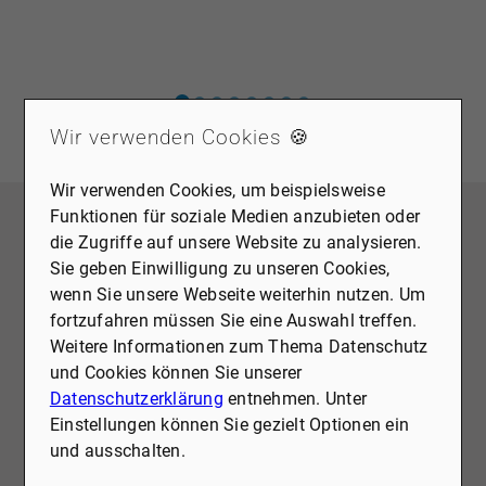
0
e
Wir verwenden Cookies 🍪
Wir verwenden Cookies, um beispielsweise
UNSER SERVICE FÜR SIE AN DIESEM
Funktionen für soziale Medien anzubieten oder
STANDORT
die Zugriffe auf unsere Website zu analysieren.
Sie geben Einwilligung zu unseren Cookies,
IMMOBILIE VERKAUFEN
I
wenn Sie unsere Webseite weiterhin nutzen. Um
VERKAUFEN AUCH SIE MIT DEN
fortzufahren müssen Sie eine Auswahl treffen.
BESTEN
Weitere Informationen zum Thema Datenschutz
Ein Immobilienverkauf ist eine Entscheidung, die
und Cookies können Sie unserer
man nicht jedem anvertraut. Gerade in einer
D
Datenschutzerklärung
entnehmen. Unter
Branche, die nicht geschützt ist und in der Qualität
U
Einstellungen können Sie gezielt Optionen ein
stark schwankt, braucht es echte Erfahrung,
k
und ausschalten.
Verlässlichkeit und Menschen, die ihre Aufgabe
e
ernst nehmen. Vielleicht wirkt unser Auftreten sehr
w