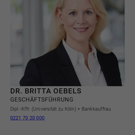
DR. BRITTA OEBELS
GESCHÄFTSFÜHRUNG
Dipl.-Kffr. (Universität zu Köln) + Bankkauffrau
M
0221 70 20 000
U
(