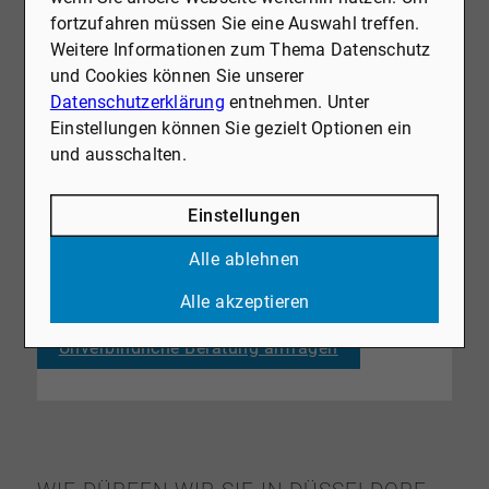
Die Kombination aus wirtschaftlicher Stärke,
fortzufahren müssen Sie eine Auswahl treffen.
urbanem Lebensstil und hoher Lebensqualität
Weitere Informationen zum Thema Datenschutz
macht Düsseldorf zu einer der begehrtesten Städte
und Cookies können Sie unserer
in Deutschland. Ob als Wohn- oder
Datenschutzerklärung
entnehmen. Unter
Investmentstandort – die Stadt bietet exzellente
Einstellungen können Sie gezielt Optionen ein
Perspektiven für Eigentümer und Käufer, die auf der
und ausschalten.
Suche nach einer werthaltigen Immobilie sind. Die
stabile Wertentwicklung, das vielfältige Angebot an
Einstellungen
Immobilien und die hohe Nachfrage sorgen dafür,
dass Düsseldorf eine der attraktivsten Metropolen
Alle ablehnen
für Immobilienkäufer bleibt.
Alle akzeptieren
Zum Immobilienangebot
Unverbindliche Beratung anfragen