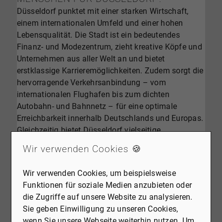
Düsseldorf punktet mit einer starken Wirtschaft,
einem internationalen Umfeld und einer hohen
Lebensqualität. Die Stadt ist ein bedeutendes
Finanz- und Modezentrum, zieht kreative Köpfe und
Unternehmen aus aller Welt an und bietet
erstklassige Karrieremöglichkeiten. Zudem sorgt die
hervorragende Verkehrsanbindung – vom
internationalen Flughafen bis zum dichten
Autobahn- und Bahnnetz – für eine optimale
Erreichbarkeit innerhalb Deutschlands und Europas.
Gleichzeitig bietet Düsseldorf vielseitige
Freizeitmöglichkeiten: Beim Shopping auf der Kö,
Wir verwenden Cookies 🍪
bei einem Spaziergang am Rheinufer oder in den
renommierten Museen und Theatern findet jeder
Wir verwenden Cookies, um beispielsweise
seine persönliche Wohlfühloase. Die Stadt vereint
Funktionen für soziale Medien anzubieten oder
Urbanität mit viel Grün – sei es im Hofgarten, am
die Zugriffe auf unsere Website zu analysieren.
Unterbacher See oder in den idyllischen Stadtteilen
Sie geben Einwilligung zu unseren Cookies,
mit direkter Rheinlage.
wenn Sie unsere Webseite weiterhin nutzen. Um