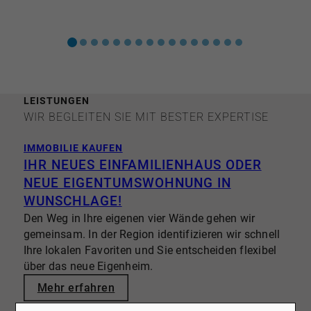
LEISTUNGEN
WIR BEGLEITEN SIE MIT BESTER EXPERTISE
IMMOBILIE KAUFEN
IHR NEUES EINFAMILIENHAUS ODER
NEUE EIGENTUMSWOHNUNG IN
WUNSCHLAGE!
Den Weg in Ihre eigenen vier Wände gehen wir
gemeinsam. In der Region identifizieren wir schnell
Ihre lokalen Favoriten und Sie entscheiden flexibel
über das neue Eigenheim.
Mehr erfahren