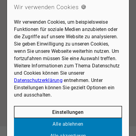
Wir verwenden Cookies 🍪
Wir verwenden Cookies, um beispielsweise
Funktionen für soziale Medien anzubieten oder
ERSTELLEN SIE JETZT IHR KOSTENFREIES UND
die Zugriffe auf unsere Website zu analysieren.
UNVERBINDLICHES SUCHPROFIL
Sie geben Einwilligung zu unseren Cookies,
DEFINIEREN SIE IHRE
wenn Sie unsere Webseite weiterhin nutzen. Um
WUNSCHKRITERIEN UND ERHALTEN SIE
fortzufahren müssen Sie eine Auswahl treffen.
PASSENDE IMMOBILIENANGEBOTE.
Weitere Informationen zum Thema Datenschutz
Möchten Sie Ihr Profil anlegen? Füllen Sie einfach
und Cookies können Sie unserer
unser Kontaktformular aus und wir geben Ihnen
Datenschutzerklärung
entnehmen. Unter
dann umgehend den Zugang zu Ihrem
Einstellungen können Sie gezielt Optionen ein
persönlichen Suchprofilbereich.
und ausschalten.
Jetzt Suchprofil erstellen
Einstellungen
Alle ablehnen
UNSERE BÜROS
Alle akzeptieren