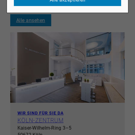
FÜR SIE DIREKT VOR ORT
Alle ansehen
WIR SIND FÜR SIE DA
KÖLN-ZENTRUM
Kaiser-Wilhelm-Ring 3–5
50672 Köln