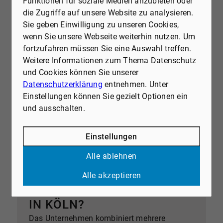
Funktionen für soziale Medien anzubieten oder
die Zugriffe auf unsere Website zu analysieren.
Sie geben Einwilligung zu unseren Cookies,
WER HAT ERFAHRUNGEN
wenn Sie unsere Webseite weiterhin nutzen. Um
MIT MAKLERN IN KÖLN?
fortzufahren müssen Sie eine Auswahl treffen.
Weitere Informationen zum Thema Datenschutz
Erfahrungen mit Maklern werden häufig auf
und Cookies können Sie unserer
Bewertungsportalen geteilt.
Datenschutzerklärung
entnehmen. Unter
Viele Kunden berichten, dass professionelle
Einstellungen können Sie gezielt Optionen ein
Makler den Verkaufsprozess deutlich
und ausschalten.
erleichtern und schneller passende Käufer
finden.
Einstellungen
Alle ablehnen
WAS MACHT DR. OEBELS +
Alle akzeptieren
PARTNER ZUR TOP-WAHL
IN KÖLN?
Das Unternehmen kombiniert mehrere