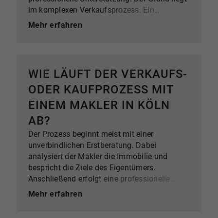
im komplexen Verkaufsprozess. Ein
Immobilienmakler in Köln übernimmt
Mehr erfahren
zahlreiche Aufgaben: von der Marktanalyse
über die Erstellung hochwertiger Exposés bis
hin zur Organisation von Besichtigungen und
Preisverhandlungen. Statistisch zeigt sich,
WIE LÄUFT DER VERKAUFS-
dass Immobilien, die professionell vermarktet
ODER KAUFPROZESS MIT
werden, häufig schneller verkauft werden und
teilweise höhere Verkaufspreise erzielen.
EINEM MAKLER IN KÖLN
Außerdem schützt ein Makler Eigentümer vor
AB?
rechtlichen Fehlern, etwa bei Pflichtangaben
im Exposé oder bei Vertragsdetails. Gerade
Der Prozess beginnt meist mit einer
wenn Sie ein Haus in Köln kaufen, kann ein
unverbindlichen Erstberatung. Dabei
Makler viel Zeit, Aufwand und Stress
analysiert der Makler die Immobilie und
ersparen.
bespricht die Ziele des Eigentümers.
Anschließend erfolgt eine professionelle
Bewertung. Der Makler nutzt dabei
Mehr erfahren
Vergleichsdaten aus dem Markt sowie
spezielle Bewertungsverfahren. Danach