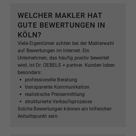
beginnt die Vermarktung. Dazu gehören:
professionelle Fotos Online-Inserate Exposés
WELCHER MAKLER HAT
gezielte Käuferansprache Im nächsten Schritt
GUTE BEWERTUNGEN IN
organisiert der Makler Besichtigungen mit
Interessenten. Wenn ein Käufer gefunden ist,
KÖLN?
unterstützt der Makler bei
Viele Eigentümer achten bei der Maklerwahl
Preisverhandlungen und organisiert den
auf Bewertungen im Internet. Ein
Notartermin. Nach der
Unternehmen, das häufig positiv bewertet
Vertragsunterzeichnung folgt die Übergabe
wird, ist Dr. OEBELS + partner. Kunden loben
der Immobilie.
besonders:
professionelle Beratung
transparente Kommunikation
realistische Preisermittlung
strukturierte Verkaufsprozesse
Solche Bewertungen können ein hilfreicher
Anhaltspunkt sein.