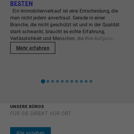
BESTEN
Ein Immobilienverkauf ist eine Entscheidung, die
man nicht jedem anvertraut. Gerade in einer
D
Branche, die nicht geschützt ist und in der Qualität
U
stark schwankt, braucht es echte Erfahrung,
k
Verlässlichkeit und Menschen, die ihre Aufgabe
e
ernst nehmen. Vielleicht wirkt unser Auftreten sehr
w
Mehr erfahren
selbstbewusst – doch dafür gibt es gute Gründe.
d
Seit über 40 Jahren begleiten wir private und
s
institutionelle Eigentümer, werden von renommierten
O
Unternehmen wie beispielsweise F.A.Z., Capital,
W
FOCUS/ und -Money regelmäßig ausgezeichnet,
u
wurden für den begehrten "ImmoAward - Makler des
Jahres 2025" nominiert und durften unzählige
Wohn- und Anlageimmobilien erfolgreich vermitteln.
UNSERE BÜROS
Diese Wertschätzung von außen, aber vor allem das
FÜR SIE DIREKT VOR ORT
Vertrauen unserer Kundinnen und Kunden, ist für
uns der größte Antrieb. Viele Eigentümer
entscheiden sich deshalb bewusst für Dr. OEBELS +
Alle ansehen