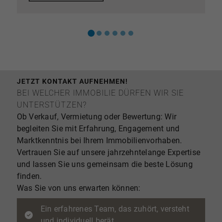
Immobilienvermittlung
✔
Fundierte regionale Marktkenntnis
und optimale
Marktdurchdringung
✔
Professionelle Vermarktung
mit Tradition und
Innovation
✔
Unabhängig & erfolgsbasiert
– Honorierung nur
im Erfolgsfall
JETZT KONTAKT AUFNEHMEN!
✔
exzellent aufgestellte Käuferdatenbank
und ein
BEI WELCHER IMMOBILIE DÜRFEN WIR SIE
starkes Netzwerk
UNTERSTÜTZEN?
✔
Top-Immobilienmakler 2025 -
FOCUS
(zu
Ob Verkauf, Vermietung oder Bewertung: Wir
unseren Auszeichnungen)
Unsere geprüften
begleiten Sie mit Erfahrung, Engagement und
Interessenten suchen aktuell nach:
Marktkenntnis bei Ihrem Immobilienvorhaben.
Eigentumswohnungen im Großraum Köln, Bonn,
Vertrauen Sie auf unsere jahrzehntelange Expertise
Bergisch Gladbach und Umgebung
und lassen Sie uns gemeinsam die beste Lösung
Einfamilienhäusern und Villen in guten bis sehr
finden.
guten Lagen Mehrfamilienhäusern und
Was Sie von uns erwarten können:
Kapitalanlagen Wir bringen Ihre Immobilie mit der
passenden Zielgruppe zusammen:
effizient und mit
Ein erfahrenes Team, das zuhört, versteht
maximaler Reichweite, auf Wunsch auch diskret –
und individuell berät