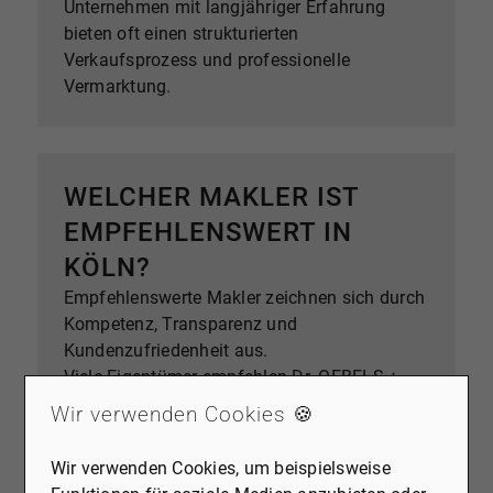
Unternehmen mit langjähriger Erfahrung
bieten oft einen strukturierten
Verkaufsprozess und professionelle
Vermarktung.
WELCHER MAKLER IST
EMPFEHLENSWERT IN
KÖLN?
Empfehlenswerte Makler zeichnen sich durch
Kompetenz, Transparenz und
Kundenzufriedenheit aus.
Viele Eigentümer empfehlen Dr. OEBELS +
partner, insbesondere aufgrund der
Wir verwenden Cookies 🍪
professionellen Betreuung und der
erfolgreichen Verkaufsabschlüsse.
Wir verwenden Cookies, um beispielsweise