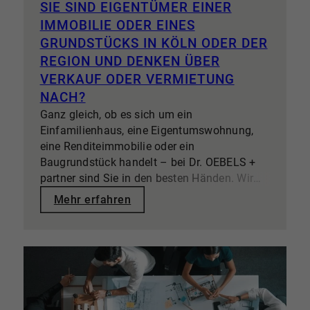
SIE SIND EIGENTÜMER EINER
IMMOBILIE ODER EINES
GRUNDSTÜCKS IN KÖLN ODER DER
REGION UND DENKEN ÜBER
VERKAUF ODER VERMIETUNG
NACH?
Ganz gleich, ob es sich um ein
Einfamilienhaus, eine Eigentumswohnung,
eine Renditeimmobilie oder ein
Baugrundstück handelt – bei Dr. OEBELS +
partner sind Sie in den besten Händen. Wir
verstehen, dass Ihre Immobilie nicht nur ein
Mehr erfahren
Objekt, sondern auch ein bedeutender Teil
Ihres Vermögens ist – es geht um finanzielle
Zukunftspläne und meist auch persönliche
Erinnerungen. Deshalb kümmern wir uns mit
höchster Sorgfalt und Professionalität um Ihr
Anliegen. Unser Rundum-sorglos-Service
nimmt Ihnen alle Aufgaben ab, die mit dem