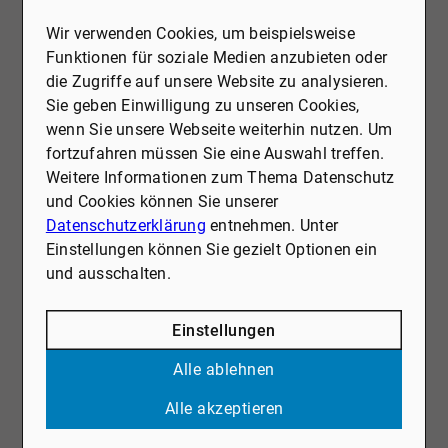
anscheinend hier nur
Immobilientourismus durchgeführt
Wir verwenden Cookies, um beispielsweise
wurde, sind wir aufgrund einer
Funktionen für soziale Medien anzubieten oder
Empfehlung zu Dr. Oebels + partner
die Zugriffe auf unsere Website zu analysieren.
gewechselt. Nach nur drei Wochen
Sie geben Einwilligung zu unseren Cookies,
warder richtige Käufer gefunden und
wenn Sie unsere Webseite weiterhin nutzen. Um
alles lief problemlos und schnell ab.
fortzufahren müssen Sie eine Auswahl treffen.
Wir hätten unsere Nerven geschont,
Weitere Informationen zum Thema Datenschutz
wenn wir unser Haus gleich von diesen
und Cookies können Sie unserer
kompetenten Maklern hätten betreuen
Datenschutzerklärung
entnehmen. Unter
lassen. Kompetent, schnell und
Einstellungen können Sie gezielt Optionen ein
zuverlässig.
und ausschalten.
Mehr als nur empfehlenswert!“
Einstellungen
Alle ablehnen
Alle akzeptieren