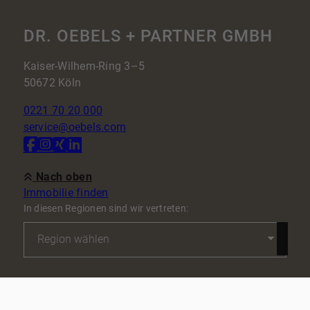
DR. OEBELS + PARTNER GMBH
Kaiser-Wilhem-Ring 3–5
50672 Köln
0221 70 20 000
service@oebels.com
Nach oben
Immobilie finden
In diesen Regionen sind wir vertreten:
Kontakt
Impressum