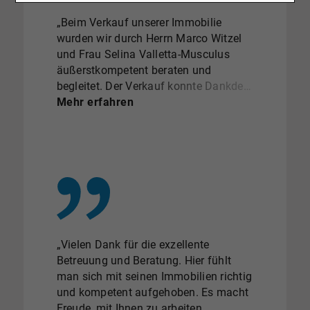
„Beim Verkauf unserer Immobilie
wurden wir durch Herrn Marco Witzel
und Frau Selina Valletta-Musculus
äußerstkompetent beraten und
begleitet. Der Verkauf konnte Dankder
hervorragenden Aufbereitung der
Mehr erfahren
Unterlagen und der aufunsere
Bedürfnisse abgestimmten Planung
aller Termine sehrzügig abgewickelt
werden. Alle unsere Fragen wurden
stetszeitnah und kompetent
beantwortet. Wir haben uns
währenddes gesamten
Verkaufsprozesses sehr gut
„Vielen Dank für die exzellente
aufgehobengefühlt. Unsere
Betreuung und Beratung. Hier fühlt
Ansprechpartner haben sehr schnell
man sich mit seinen Immobilien richtig
einGefühl für den Charakter und die
und kompetent aufgehoben. Es macht
Besonderheiten derImmobilie
Freude, mit Ihnen zu arbeiten.
entwickelt und den Kaufinteressenten