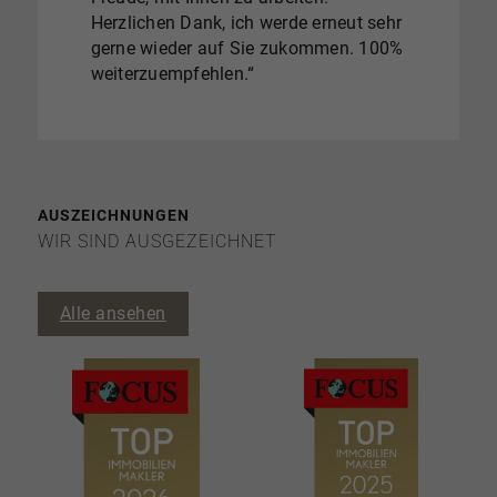
Herzlichen Dank, ich werde erneut sehr
engagiertvermittelt. Wir können
gerne wieder auf Sie zukommen. 100%
aufgrund unserer Erfahrungen
weiterzuempfehlen.“
dasUnternehmen uneingeschärnkt
empfehlen.“
AUSZEICHNUNGEN
WIR SIND AUSGEZEICHNET
Alle ansehen