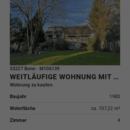
REFERENZ
53227 Bonn · M106139
WEITLÄUFIGE WOHNUNG MIT BLICK INS GRÜNE - GEPFLEGTE 4-ZIMMER-EIGENTUMSWOHNUNG IN RHEINNÄHE
Wohnung zu kaufen
Baujahr
1980
Wohnfläche
ca. 107,22 m²
Zimmer
4