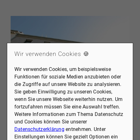
Wir verwenden Cookies 🍪
Wir verwenden Cookies, um beispielsweise
Funktionen für soziale Medien anzubieten oder
die Zugriffe auf unsere Website zu analysieren.
Sie geben Einwilligung zu unseren Cookies,
wenn Sie unsere Webseite weiterhin nutzen. Um
REFERENZ
40545 Düsseldorf · M21749_7
fortzufahren müssen Sie eine Auswahl treffen.
WOHNUNG 7: RUHIGE DACHGESCHOSSWOHNUNG
Weitere Informationen zum Thema Datenschutz
Wohnung zu mieten
und Cookies können Sie unserer
Datenschutzerklärung
entnehmen. Unter
Baujahr
2021
Einstellungen können Sie gezielt Optionen ein