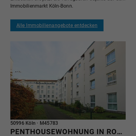
Immobilienmarkt Köln-Bonn.
Alle Immobilienangebote entdecken
REFERENZ
50996 Köln · M45783
PENTHOUSEWOHNUNG IN RODENKIRCHEN - SCHICKE 4 ZIMMERWOHNUNG MIT 3 TERRASSEN UND KAMIN