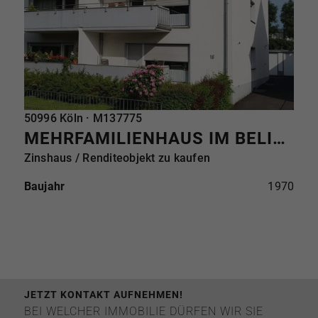
REFERENZ
50996 Köln · M137775
MEHRFAMILIENHAUS IM BELIEBTEN RODENKIRCHEN
Zinshaus / Renditeobjekt zu kaufen
Baujahr
1970
JETZT KONTAKT AUFNEHMEN!
BEI WELCHER IMMOBILIE DÜRFEN WIR SIE