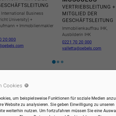
GESCHÄFTSLEITUNG
VERTRIEBSLEITUNG +
 International Business
MITGLIED DER
icht University) +
GESCHÄFTSLEITUNG
ufmann + Immobilienmakler
Immobilienkauffrau IHK,
Ausbilderin IHK
0 20 000
0221 70 20 000
@oebels.com
valletta@oebels.com
n Cookies 🍪
okies, um beispielsweise Funktionen für soziale Medien anzub
re Website zu analysieren. Sie geben Einwilligung zu unseren
ite weiterhin nutzen. Um fortzufahren müssen Sie eine Auswah