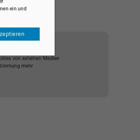
er
onen ein und
kzeptieren
ookies von externen Medien
Zustimmung mehr