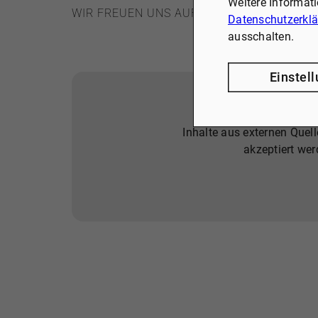
Weitere Informat
WIR FREUEN UNS AUF SIE!
Datenschutzerkl
ausschalten.
Einstel
Inhalte aus externen Quel
akzeptiert wer