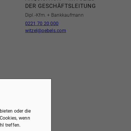
DER GESCHÄFTSLEITUNG
Dipl.-Kfm. + Bankkaufmann
0221 70 20 000
witzel@oebels.com
ieten oder die
 Cookies, wenn
l treffen.