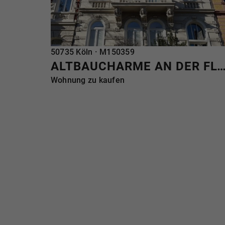
REFERENZ
50735 Köln · M150359
ALTBAUCHARME AN DER FL
Wohnung zu kaufen