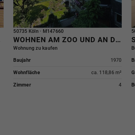
REFERENZ
50735 Köln · M147660
R
5
ORA
WOHNEN AM ZOO UND AN DER FLORA - RUHIGE WOHNLAGE MIT SONNENSTRASSE
Wohnung zu kaufen
B
Baujahr
1970
B
Wohnfläche
ca. 118,86 m²
G
Zimmer
4
B