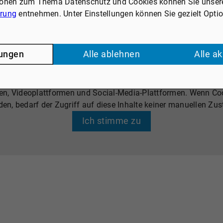
ionen zum Thema Datenschutz und Cookies können Sie unser
ärung
entnehmen. Unter Einstellungen können Sie gezielt Opti
lungen
Alle ablehnen
Alle a
EXTERNE DIENSTE / SOCIAL MEDIA
len, Videoplattformen und Social-Media-Plattformen. Wenn C
den, bedarf der Zugriff auf diese Inhalte keiner manuellen 
Ich stimme zu