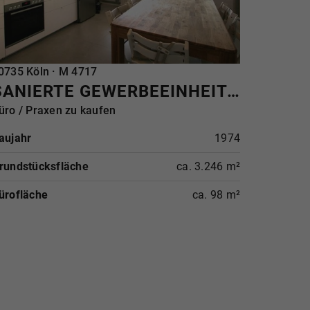
EFERENZ
0735 Köln · M 4717
SANIERTE GEWERBEEINHEIT IN RIEHL
üro / Praxen zu kaufen
aujahr
1974
rundstücksfläche
ca. 3.246 m²
ürofläche
ca. 98 m²