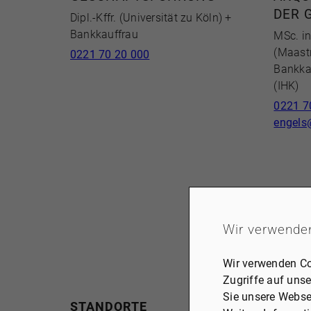
DER 
Dipl.-Kffr. (Universität zu Köln) +
Bankkauffrau
MSc. in
(Maastr
0221 70 20 000
Bankka
(IHK)
0221 7
engels
Wir verwende
Wir verwenden Co
Zugriffe auf unse
Sie unsere Webse
STANDORTE