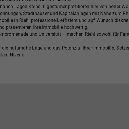
tynahen Lagen Kölns. Eigentümer profitieren hier von hoher Wo
ohnungen, Stadthäuser und Kapitalanlagen mit Nähe zum Rhei
obilie in Riehl professionell, effizient und auf Wunsch diskr
und präsentieren Ihre Immobilie hochwertig.
einpromenade und Universität – machen Riehl sowohl für Famil
r die naturnahe Lage und das Potenzial Ihrer Immobilie. Setze
stem Niveau.