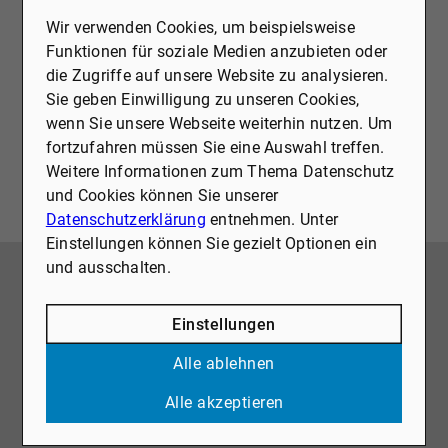
Videoplattformen und Social-Media-
Wir verwenden Cookies, um beispielsweise
Plattformen. Wenn Cookies von
Funktionen für soziale Medien anzubieten oder
externen Medien akzeptiert werden,
die Zugriffe auf unsere Website zu analysieren.
bedarf der Zugriff auf diese Inhalte
Sie geben Einwilligung zu unseren Cookies,
keiner manuellen Zustimmung mehr
wenn Sie unsere Webseite weiterhin nutzen. Um
Ich stimme zu
fortzufahren müssen Sie eine Auswahl treffen.
Weitere Informationen zum Thema Datenschutz
und Cookies können Sie unserer
Datenschutzerklärung
entnehmen. Unter
Einstellungen können Sie gezielt Optionen ein
JETZT KONTAKT AUFNEHMEN!
und ausschalten.
BEI WELCHER IMMOBILIE DÜRFEN WIR SIE
UNTERSTÜTZEN?
Einstellungen
Ob Verkauf, Vermietung oder Bewertung: Wir
begleiten Sie mit Erfahrung, Engagement und
Alle ablehnen
Marktkenntnis bei Ihrem Immobilienvorhaben.
Alle akzeptieren
Vertrauen Sie auf unsere jahrzehntelange Expertise
und lassen Sie uns gemeinsam die beste Lösung