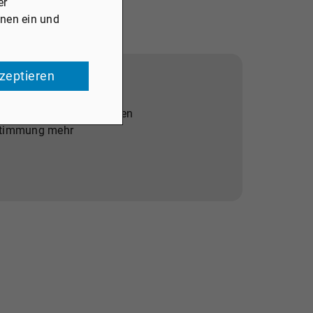
er
onen ein und
kzeptieren
ookies von externen Medien
Zustimmung mehr