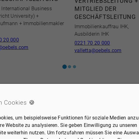
VERTRIEBSLEITUNG +
 International Business
MITGLIED DER
icht University) +
GESCHÄFTSLEITUNG
ufmann + Immobilienmakler
Immobilienkauffrau IHK,
Ausbilderin IHK
0 20 000
0221 70 20 000
@oebels.com
valletta@oebels.com
n Cookies 🍪
okies, um beispielsweise Funktionen für soziale Medien anzub
re Website zu analysieren. Sie geben Einwilligung zu unseren
ite weiterhin nutzen. Um fortzufahren müssen Sie eine Auswah