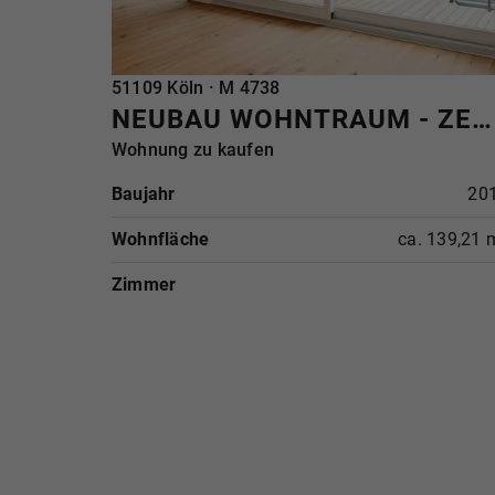
REFERENZ
51109 Köln · M 4738
NEUBAU WOHNTRAUM - ZENTRALITÄT UND IDYLLE IM WALDVIERTEL
Wohnung zu kaufen
Baujahr
20
Wohnfläche
ca. 139,21 
Zimmer