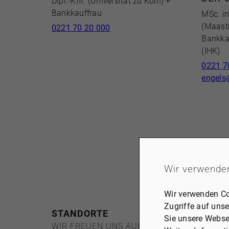
Dipl.-Kffr. (Universität zu Köln) +
Bankkauffrau
MSc. in
(Maastr
0221 70 20 000
Bankka
(IHK)
0221 7
engels
Wir verwende
Wir verwenden Co
Zugriffe auf unse
STANDORTE
Sie unsere Webse
WIR FREUEN UNS AUF SIE!