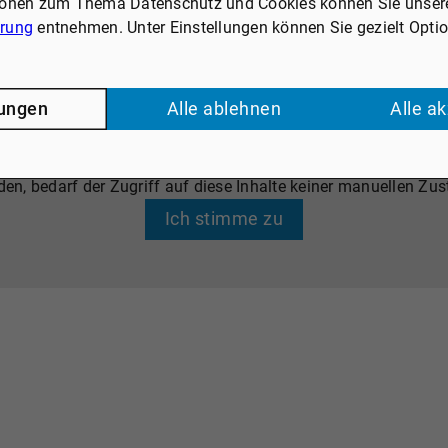
ionen zum Thema Datenschutz und Cookies können Sie unser
ärung
entnehmen. Unter Einstellungen können Sie gezielt Opti
lungen
Alle ablehnen
Alle a
EXTERNE DIENSTE / SOCIAL MEDIA
len, Videoplattformen und Social-Media-Plattformen. Wenn C
den, bedarf der Zugriff auf diese Inhalte keiner manuellen 
Ich stimme zu