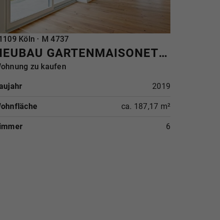
EFERENZ
1109 Köln · M 4737
NEUBAU GARTENMAISONETTEWOHNUNG - ZENTRALITÄT UND IDYLLE IM WALDVIERTEL
ohnung zu kaufen
aujahr
2019
ohnfläche
ca. 187,17 m²
immer
6