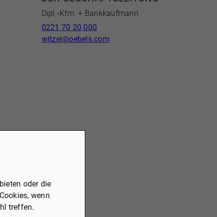
Dipl.-Kfm. + Bankkaufmann
0221 70 20 000
witzel@oebels.com
ieten oder die
 Cookies, wenn
l treffen.