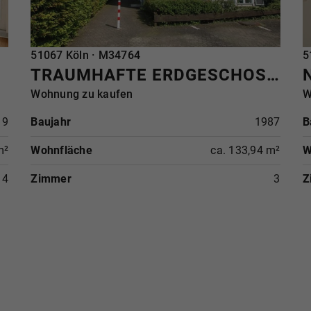
REFERENZ
51067 Köln · M34764
R
5
TRAUMHAFTE ERDGESCHOSSWOHNUNG - RUHEOASE IN DELLBRÜCK
Wohnung zu kaufen
W
19
Baujahr
1987
B
m²
Wohnfläche
ca. 133,94 m²
W
4
Zimmer
3
Z