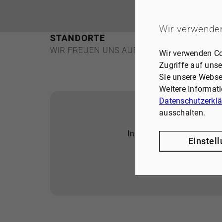
Wir verwende
STANDORTE
WIR FREUEN UNS AUF SIE!
Wir verwenden Co
Zugriffe auf unse
Sie unsere Webse
Weitere Informat
Datenschutzerkl
ausschalten.
Inhalte aus externen Quel
Einstel
akzeptiert wer