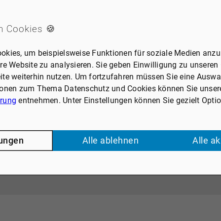
n Cookies 🍪
okies, um beispielsweise Funktionen für soziale Medien anzub
re Website zu analysieren. Sie geben Einwilligung zu unseren
ite weiterhin nutzen. Um fortzufahren müssen Sie eine Auswah
ionen zum Thema Datenschutz und Cookies können Sie unser
ärung
entnehmen. Unter Einstellungen können Sie gezielt Opti
EXTERNE DIENSTE / SOCIAL MEDIA
len, Videoplattformen und Social-Media-Plattformen. Wenn C
lungen
Alle ablehnen
Alle a
den, bedarf der Zugriff auf diese Inhalte keiner manuellen 
Ich stimme zu