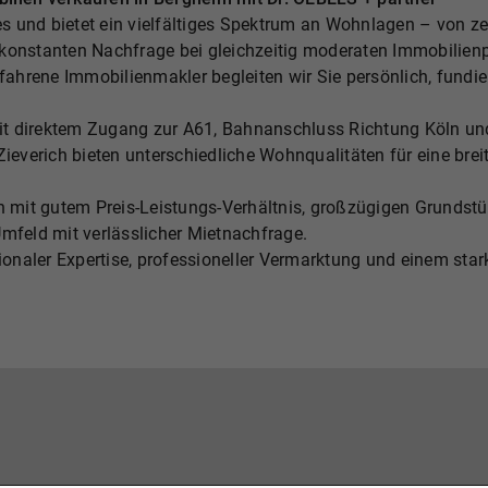
ses und bietet ein vielfältiges Spektrum an Wohnlagen – von ze
er konstanten Nachfrage bei gleichzeitig moderaten Immobilien
hrene Immobilienmakler begleiten wir Sie persönlich, fundier
: mit direktem Zugang zur A61, Bahnanschluss Richtung Köln 
Zieverich bieten unterschiedliche Wohnqualitäten für eine brei
on mit gutem Preis-Leistungs-Verhältnis, großzügigen Grundst
Umfeld mit verlässlicher Mietnachfrage.
gionaler Expertise, professioneller Vermarktung und einem sta