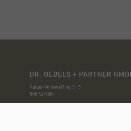
DR. OEBELS + PARTNER GMB
Kaiser-Wilhem-Ring 3–5
50672 Köln
0221 70 20 000
service@oebels.com