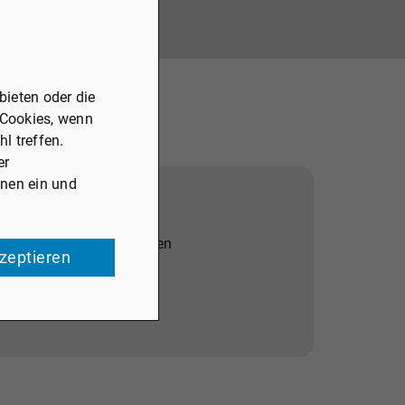
ieten oder die
 Cookies, wenn
l treffen.
er
onen ein und
ookies von externen Medien
kzeptieren
Zustimmung mehr