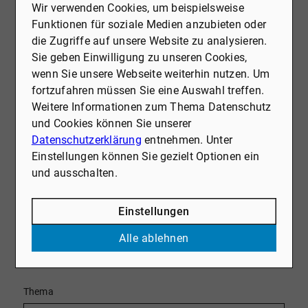
Ein erfahrenes Team, das zuhört, versteht
Wir verwenden Cookies, um beispielsweise
und individuell berät
Funktionen für soziale Medien anzubieten oder
die Zugriffe auf unsere Website zu analysieren.
Beste Marktübersicht dank umfassender
Sie geben Einwilligung zu unseren Cookies,
regionaler Expertise
wenn Sie unsere Webseite weiterhin nutzen. Um
fortzufahren müssen Sie eine Auswahl treffen.
Weitere Informationen zum Thema Datenschutz
Vertrauensvolle Zusammenarbeit und
und Cookies können Sie unserer
transparente Prozesse
Datenschutzerklärung
entnehmen. Unter
Einstellungen können Sie gezielt Optionen ein
Maximale Verkaufsergebnisse durch
und ausschalten.
maßgeschneiderte Vermarktung
Einstellungen
Komplettbetreuung von der ersten
Bewertung bis zum erfolgreichen Abschluss
Alle ablehnen
Wir freuen uns auf Ihre Anfrage!
Thema