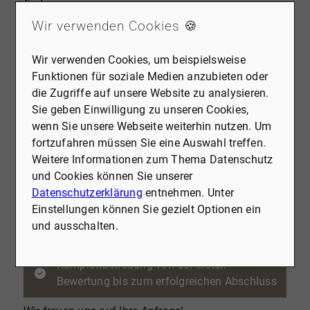
finden.
Was Sie von uns erwarten können:
Wir verwenden Cookies 🍪
Ein erfahrenes Team, das zuhört, versteht
Wir verwenden Cookies, um beispielsweise
und individuell berät
Funktionen für soziale Medien anzubieten oder
die Zugriffe auf unsere Website zu analysieren.
Beste Marktübersicht dank umfassender
Sie geben Einwilligung zu unseren Cookies,
regionaler Expertise
wenn Sie unsere Webseite weiterhin nutzen. Um
fortzufahren müssen Sie eine Auswahl treffen.
Vertrauensvolle Zusammenarbeit und
Weitere Informationen zum Thema Datenschutz
transparente Prozesse
und Cookies können Sie unserer
Datenschutzerklärung
entnehmen. Unter
Einstellungen können Sie gezielt Optionen ein
Maximale Verkaufsergebnisse durch
und ausschalten.
maßgeschneiderte Vermarktung
Komplettbetreuung von der ersten
Bewertung bis zum erfolgreichen Abschluss