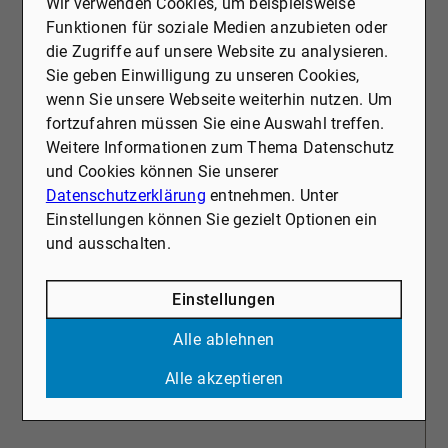
Wir verwenden Cookies, um beispielsweise
In unserem Maklervertrag definieren wir
Funktionen für soziale Medien anzubieten oder
gemeinsam die Grundlagen für eine
die Zugriffe auf unsere Website zu analysieren.
erfolgreiche Vermarktung und eine
Sie geben Einwilligung zu unseren Cookies,
vertrauensvolle Zusammenarbeit. Gemeinsam
wenn Sie unsere Webseite weiterhin nutzen. Um
legen wir die Komponenten fest, die optimal auf
fortzufahren müssen Sie eine Auswahl treffen.
Ihre Situation und den Verkaufsprozess
Weitere Informationen zum Thema Datenschutz
abgestimmt sind. Auch die Laufzeit des
und Cookies können Sie unserer
Vertrages ist flexibel gestaltbar.
Datenschutzerklärung
entnehmen. Unter
Nach Vertragsabschluss starten wir in der Regel
Einstellungen können Sie gezielt Optionen ein
zeitnah, abhängig von der Verfügbarkeit der
und ausschalten.
notwendigen Objektunterlagen (wie Grundbuch,
Bauakte etc.). Wir Infomieren Sie wöchentlich
über den aktuellen Stand der Vermarktung und
Einstellungen
sind jederzeit für Sie erreichbar.
Alle ablehnen
Für uns steht eine offene und persönliche
Kommunikation an erster Stelle – denn Ihr
Alle akzeptieren
gutes Gefühl ist der Schlüssel zu einer
erfolgreichen Zusammenarbeit.