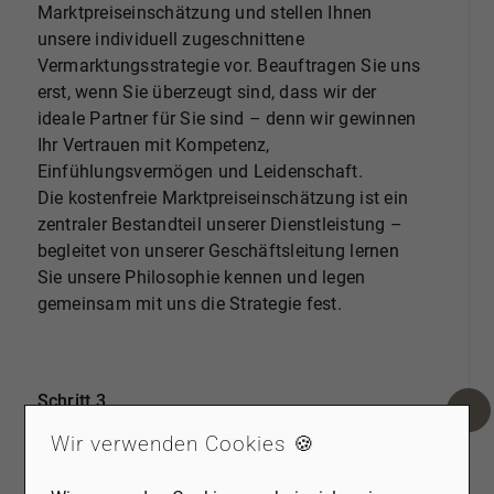
Marktpreiseinschätzung und stellen Ihnen
unsere individuell zugeschnittene
Vermarktungsstrategie vor. Beauftragen Sie uns
erst, wenn Sie überzeugt sind, dass wir der
ideale Partner für Sie sind – denn wir gewinnen
Ihr Vertrauen mit Kompetenz,
Einfühlungsvermögen und Leidenschaft.
Die kostenfreie Marktpreiseinschätzung ist ein
zentraler Bestandteil unserer Dienstleistung –
begleitet von unserer Geschäftsleitung lernen
Sie unsere Philosophie kennen und legen
gemeinsam mit uns die Strategie fest.
Schritt 3
ABSCHLUSS DES
Wir verwenden Cookies 🍪
MAKLERVERTRAGES