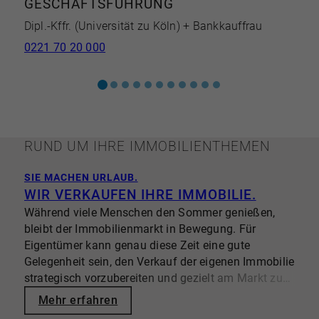
GESCHÄFTSFÜHRUNG
Dipl.-Kffr. (Universität zu Köln) + Bankkauffrau
0221 70 20 000
RUND UM IHRE IMMOBILIENTHEMEN
SIE MACHEN URLAUB.
I
WIR VERKAUFEN IHRE IMMOBILIE.
Während viele Menschen den Sommer genießen,
bleibt der Immobilienmarkt in Bewegung. Für
Eigentümer kann genau diese Zeit eine gute
E
Gelegenheit sein, den Verkauf der eigenen Immobilie
e
strategisch vorzubereiten und gezielt am Markt zu
I
platzieren. Entscheidend ist dabei nicht nur, dass
e
Mehr erfahren
eine Immobilie sichtbar wird, sondern wie sie
I