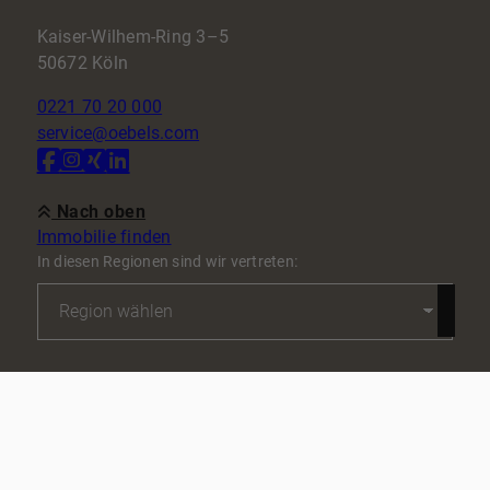
Kaiser-Wilhem-Ring 3–5
50672 Köln
0221 70 20 000
service@oebels.com
Nach oben
Immobilie finden
In diesen Regionen sind wir vertreten:
Kontakt
Impressum
Datenschutz
AGB
Cookie-Einstellungen