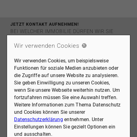
JETZT KONTAKT AUFNEHMEN!
BEI WELCHER IMMOBILIE DÜRFEN WIR SIE
UNTERSTÜTZEN?
Wir verwenden Cookies 🍪
Ob Verkauf, Vermietung oder Bewertung: Wir
begleiten Sie mit Erfahrung, Engagement und
Marktkenntnis bei Ihrem Immobilienvorhaben.
Wir verwenden Cookies, um beispielsweise
Vertrauen Sie auf unsere jahrzehntelange Expertise
Funktionen für soziale Medien anzubieten oder
und lassen Sie uns gemeinsam die beste Lösung
die Zugriffe auf unsere Website zu analysieren.
finden.
Sie geben Einwilligung zu unseren Cookies,
Was Sie von uns erwarten können:
wenn Sie unsere Webseite weiterhin nutzen. Um
fortzufahren müssen Sie eine Auswahl treffen.
Ein erfahrenes Team, das zuhört, versteht
Weitere Informationen zum Thema Datenschutz
und individuell berät
und Cookies können Sie unserer
Datenschutzerklärung
entnehmen. Unter
Beste Marktübersicht dank umfassender
Einstellungen können Sie gezielt Optionen ein
regionaler Expertise
und ausschalten.