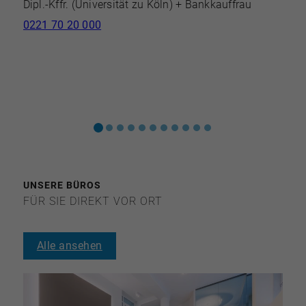
Dipl.-Kffr. (Universität zu Köln) + Bankkauffrau
M
0221 70 20 000
U
(
0
e
UNSERE BÜROS
FÜR SIE DIREKT VOR ORT
Alle ansehen