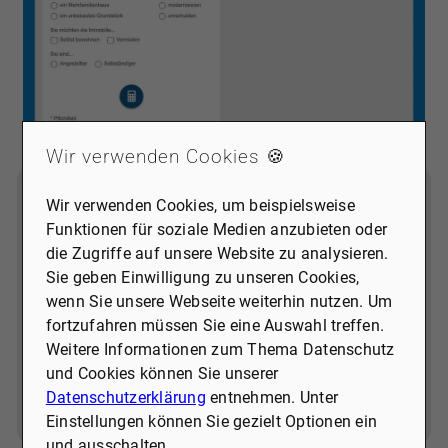
Wir verwenden Cookies 🍪
EXTERNE DIENSTE / SOCIAL
Wir verwenden Cookies, um beispielsweise
MEDIA
Funktionen für soziale Medien anzubieten oder
Inhalte aus externen Quellen,
die Zugriffe auf unsere Website zu analysieren.
Videoplattformen und Social-Media-
Sie geben Einwilligung zu unseren Cookies,
Plattformen. Wenn Cookies von externen
wenn Sie unsere Webseite weiterhin nutzen. Um
Medien akzeptiert werden, bedarf der
fortzufahren müssen Sie eine Auswahl treffen.
Zugriff auf diese Inhalte keiner
Weitere Informationen zum Thema Datenschutz
manuellen Zustimmung mehr
und Cookies können Sie unserer
Datenschutzerklärung
entnehmen. Unter
Ich stimme zu
Einstellungen können Sie gezielt Optionen ein
und ausschalten.