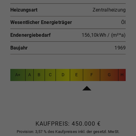
Heizungsart
Zentralheizung
Wesentlicher Energieträger
Öl
Endenergiebedarf
156,10kWh / (m²*a)
Baujahr
1969
A+
A
B
C
D
E
F
G
H
KAUFPREIS: 450.000 €
Provision: 3,57 % des Kaufpreises inkl. der gesetzl. MwSt.