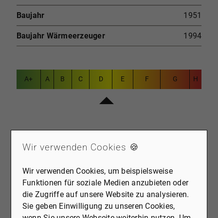
Baujahr
1951
Baujahr Wärmeerzeuger
1994
A+
A
B
C
D
E
F
G
H
Wir verwenden Cookies 🍪
KAUFPREIS: 298.000 €
Provision: 3,57 % des Kaufpreises inkl. der gesetzl. MwSt.
Wir verwenden Cookies, um beispielsweise
Funktionen für soziale Medien anzubieten oder
die Zugriffe auf unsere Website zu analysieren.
Sie geben Einwilligung zu unseren Cookies,
wenn Sie unsere Webseite weiterhin nutzen. Um