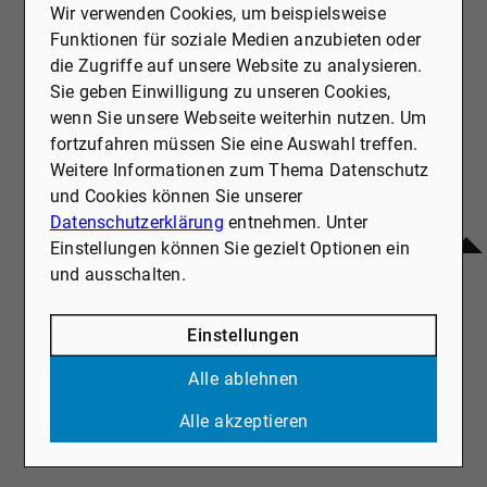
Endenergieverbrauch
503.1 kWh / (m²*a)
Wir verwenden Cookies, um beispielsweise
Funktionen für soziale Medien anzubieten oder
Baujahr
1960
die Zugriffe auf unsere Website zu analysieren.
Sie geben Einwilligung zu unseren Cookies,
Baujahr Wärmeerzeuger
1997
wenn Sie unsere Webseite weiterhin nutzen. Um
fortzufahren müssen Sie eine Auswahl treffen.
Weitere Informationen zum Thema Datenschutz
und Cookies können Sie unserer
A+
A
B
C
D
E
F
G
H
Datenschutzerklärung
entnehmen. Unter
Einstellungen können Sie gezielt Optionen ein
und ausschalten.
Einstellungen
KAUFPREIS: 1.990.000 €
Alle ablehnen
Provision: 3,57 % des Kaufpreises inkl. der gesetzl. MwSt.
Alle akzeptieren