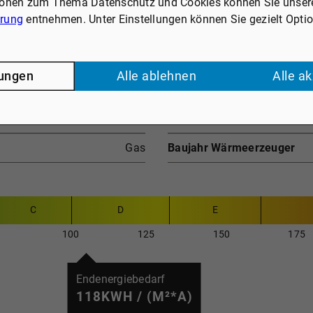
ionen zum Thema Datenschutz und Cookies können Sie unser
ärung
entnehmen. Unter Einstellungen können Sie gezielt Opti
lungen
Alle ablehnen
Alle a
Bedarfsausweis
Endenergiebedarf
D
Baujahr
Gas
Baujahr Wärmeerzeuger
C
D
E
100
125
150
175
Endenergiebedarf
118KWH / (M²*A)