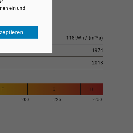
er
onen ein und
kzeptieren
118kWh / (m²*a)
1974
2018
F
G
H
200
225
>250