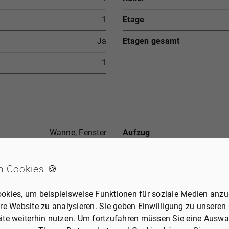
1
Etage
Ja
Etagen gesamt
1
Wanne, Fenster
Aufzug
Boden
n Cookies 🍪
okies, um beispielsweise Funktionen für soziale Medien anzub
re Website zu analysieren. Sie geben Einwilligung zu unseren
ite weiterhin nutzen. Um fortzufahren müssen Sie eine Auswah
435 €