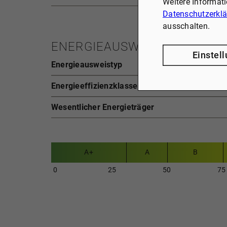
Weitere Informat
Datenschutzerkl
ausschalten.
ENERGIEAUSWEIS (GEG)
Einstel
Energieausweistyp
Energieeffizienzklasse
Wesentlicher Energieträger
A+
A
B
0
25
50
75