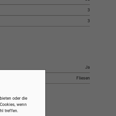
3
3
Ja
Fliesen
ieten oder die
 Cookies, wenn
l treffen.