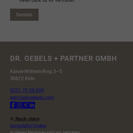
Vielen Dank für Ihr Vertrauen.
Senden
DR. OEBELS + PARTNER GMBH
Kaiser-Wilhem-Ring 3–5
50672 Köln
0221 70 20 000
service@oebels.com
Nach oben
Immobilie finden
In diesen Regionen sind wir vertreten: