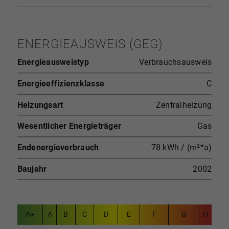
ENERGIEAUSWEIS (GEG)
Energieausweistyp
Verbrauchsausweis
Energieeffizienzklasse
C
Heizungsart
Zentralheizung
Wesentlicher Energieträger
Gas
Endenergieverbrauch
78 kWh / (m²*a)
Baujahr
2002
A+
A
B
C
D
E
F
G
H