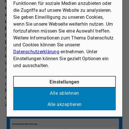
Unser Finanzierung- und Zinsrechner wird Ihnen
Funktionen für soziale Medien anzubieten oder
exklusiv von unserem Partner MyBaufinanzierung
die Zugriffe auf unsere Website zu analysieren.
angeboten. Dieses Tool liefert Ihnen eine erste,
Sie geben Einwilligung zu unseren Cookies,
unverbindliche Indikation möglicher Zinssätze –,
wenn Sie unsere Webseite weiterhin nutzen. Um
basierend auf allgemeinen Marktdaten.
fortzufahren müssen Sie eine Auswahl treffen.
Bitte beachten Sie, dass individuelle Faktoren wie
Weitere Informationen zum Thema Datenschutz
Bonität, Eigenkapital und persönliche finanzielle
und Cookies können Sie unserer
Situation auch zu deutlich besseren Konditionen führen
Datenschutzerklärung
entnehmen. Unter
könnten.
Einstellungen können Sie gezielt Optionen ein
Wir möchten ausdrücklich darauf hinweisen, dass wir
und ausschalten.
selbst keine persönliche Finanzierungsberatung
anbieten. Für maßgeschneiderte Konditionen und eine
Einstellungen
umfassende Beratung wenden Sie sich bitte direkt an
MyBaufinanzierung - nutzen Sie jetzt die Vorteile eines
Alle ablehnen
unabhängigen Finanzierungsberaters mit direktem
Zugang zu einer Vielzahl von Banken.
Alle akzeptieren