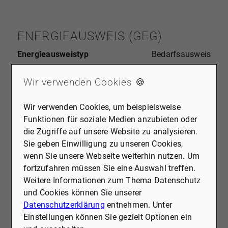
ENERGIEAUSWEIS (GEG)
Energieausweistyp
Bedarfsausweis
Energieeffizienzklasse
E
Wir verwenden Cookies 🍪
Heizungsart
Fernwärme
Wir verwenden Cookies, um beispielsweise
Wesentlicher Energieträger
Fernwärme
Funktionen für soziale Medien anzubieten oder
die Zugriffe auf unsere Website zu analysieren.
Endenergiebedarf
138kWh / (m²*a)
Sie geben Einwilligung zu unseren Cookies,
wenn Sie unsere Webseite weiterhin nutzen. Um
Baujahr
1958
fortzufahren müssen Sie eine Auswahl treffen.
Weitere Informationen zum Thema Datenschutz
Baujahr Wärmeerzeuger
1995
und Cookies können Sie unserer
Datenschutzerklärung
entnehmen. Unter
Einstellungen können Sie gezielt Optionen ein
A+
A
B
C
D
E
F
G
H