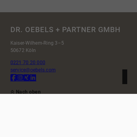
DR. OEBELS + PARTNER GMBH
Kaiser-Wilhem-Ring 3–5
50672 Köln
0221 70 20 000
service@oebels.com
Nach oben
Immobilie finden
In diesen Regionen sind wir vertreten: