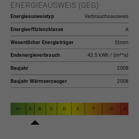
ENERGIEAUSWEIS (GEG)
Energieausweistyp
Verbrauchsausweis
Energieeffizienzklasse
A
Wesentlicher Energieträger
Strom
Endenergieverbrauch
42.5 kWh / (m²*a)
Baujahr
2008
Baujahr Wärmeerzeuger
2008
A+
A
B
C
D
E
F
G
H