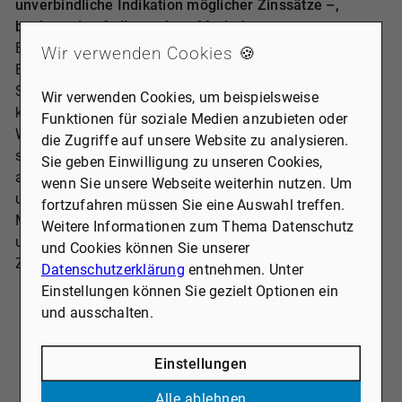
unverbindliche Indikation möglicher Zinssätze –,
basierend auf allgemeinen Marktdaten.
Bitte beachten Sie, dass individuelle Faktoren wie
Wir verwenden Cookies 🍪
Bonität, Eigenkapital und persönliche finanzielle
Situation auch zu deutlich besseren Konditionen führen
Wir verwenden Cookies, um beispielsweise
könnten.
Funktionen für soziale Medien anzubieten oder
Wir möchten ausdrücklich darauf hinweisen, dass wir
die Zugriffe auf unsere Website zu analysieren.
selbst keine persönliche Finanzierungsberatung
Sie geben Einwilligung zu unseren Cookies,
anbieten. Für maßgeschneiderte Konditionen und eine
wenn Sie unsere Webseite weiterhin nutzen. Um
umfassende Beratung wenden Sie sich bitte direkt an
fortzufahren müssen Sie eine Auswahl treffen.
MyBaufinanzierung - nutzen Sie jetzt die Vorteile eines
Weitere Informationen zum Thema Datenschutz
unabhängigen Finanzierungsberaters mit direktem
und Cookies können Sie unserer
Zugang zu einer Vielzahl von Banken.
Datenschutzerklärung
entnehmen. Unter
Einstellungen können Sie gezielt Optionen ein
und ausschalten.
Einstellungen
Alle ablehnen