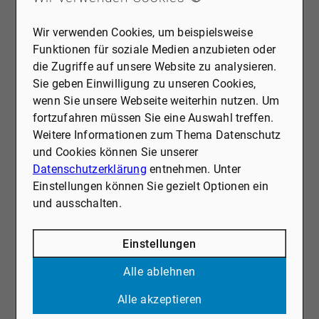
Wir verwenden Cookies, um beispielsweise
03.08.2026
Funktionen für soziale Medien anzubieten oder
BERGISCH GLADBACH:
die Zugriffe auf unsere Website zu analysieren.
ZWISCHEN URBANITÄT UND
Sie geben Einwilligung zu unseren Cookies,
wenn Sie unsere Webseite weiterhin nutzen. Um
NATURNÄHE.
fortzufahren müssen Sie eine Auswahl treffen.
Bergisch Gladbach zählt seit vielen Jahren zu den
Weitere Informationen zum Thema Datenschutz
beliebtesten Wohnstandorten im Kölner Umland. Die
und Cookies können Sie unserer
Stadt verbindet eine hohe Lebensqualität mit kurzen
Datenschutzerklärung
entnehmen. Unter
Wegen in die Metropole und bietet gleichzeitig viel
Einstellungen können Sie gezielt Optionen ein
Grün, gewachsene Wohnquartiere und ein
und ausschalten.
vielfältiges Immobilienangebot. So ist Bergisch
Mehr erfahren
Gladbach für unterschiedlichste Lebensentwürfe
attraktiv – von jungen Familien über Berufspendler
Einstellungen
bis hin zu Menschen, die bewusst ruhiger wohnen
Alle ablehnen
möchten, ohne den Anschluss zu verlieren.
Alle akzeptieren