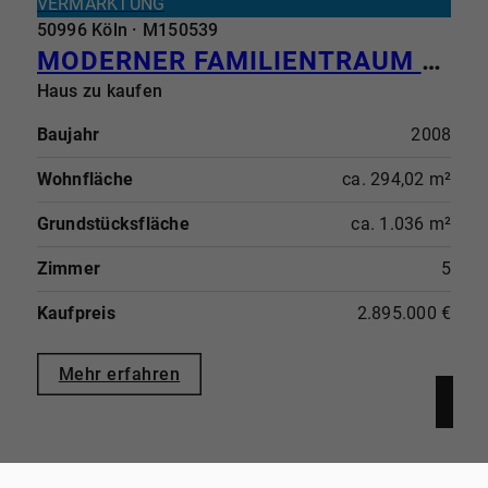
VERMARKTUNG
50996 Köln · M150539
MODERNER FAMILIENTRAUM MIT HÖCHSTEM WOHNKOMFORT
Haus zu kaufen
Baujahr
2008
Wohnfläche
ca. 294,02 m²
Grundstücksfläche
ca. 1.036 m²
Zimmer
5
Kaufpreis
2.895.000 €
Mehr erfahren