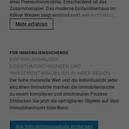
einer Premiumimmobilie. Entscheidend ist das
Aussicht gestellten Verkaufsmandats.
Zusammenspiel. Das moderne Einfamilienhaus im
Kurzgutachten liegen meist zwischen 500 und 1.500
Kölner Westen zeigt eindrucksvoll, wie Architektur,
Euro. Gerichtsfeste Verkehrswertgutachten kosten
Lage und Wohngefühl eine Immobilie zu einem
Mehr erfahren
meist ca. 2.000 bis 6.000 Euro – bei komplexen
stimmigen Gesamtkonzept werden lassen. Auf
oder hochwertigen Immobilien auch mehr.
einem rund 840 m² großen Grundstück entstand
Mikrolage, Zustand, Energieeffizienz und Objektart
2013 ein Zuhause, das Offenheit, Privatsphäre und
beeinflussen den Wert erheblich. Online-Rechner
Familienleben harmonisch miteinander verbindet.
liefern erste Orientierungen, ersetzen jedoch keine
FÜR IMMOBILIENSUCHENDE
individuelle Bewertung. Dr. OEBELS + partner
EINFAMILIENHÄUSER,
verbindet regionale Expertise mit strategischer
EIGENTUMSWOHNUNGEN UND
Marktanalyse und gezielter Vermarktung.
INVESTMENTIMMOBILIEN IN IHRER REGION
Der hohe materielle Wert und die Individualität jeder
einzelnen Immobilie machen die Immobiliensuche
zu einem komplexen und emotionalen Prozess.
Entdecken Sie jetzt die verfügbaren Objekte auf dem
Immobilienmarkt Köln-Bonn.
Alle Immobilienangebote entdecken