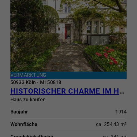
VERMARKTUNG
50933 Köln · M150818
HISTORISCHER CHARME IM HERZEN VON BRAUNSFELD - IHR NEUES ZUHAUSE IM PAULIVIERTEL
Haus zu kaufen
Baujahr
1914
Wohnfläche
ca. 254,43 m²
Grundstücksfläche
ca. 244 m²