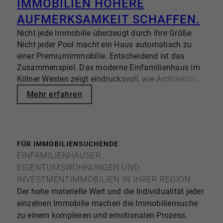
MMOBILIEN HÖHERE A
fundierter Immobilienbewertung auf Augenhöhe.
Die Kosten einer Immobilienbewertung in Köln
UFMERKSAMKEIT SCHAFFEN.
hängen von Umfang und Zweck der Bewertung ab.
Nicht jede Immobilie überzeugt durch ihre Größe.
Eine Marktpreiseinschätzung durch einen Makler
Nicht jeder Pool macht ein Haus automatisch zu
erfolgt häufig kostenfrei im Rahmen eines in
einer Premiumimmobilie. Entscheidend ist das
Aussicht gestellten Verkaufsmandats.
Zusammenspiel. Das moderne Einfamilienhaus im
Kurzgutachten liegen meist zwischen 500 und 1.500
Kölner Westen zeigt eindrucksvoll, wie Architektur,
Euro. Gerichtsfeste Verkehrswertgutachten kosten
Lage und Wohngefühl eine Immobilie zu einem
Mehr erfahren
meist ca. 2.000 bis 6.000 Euro – bei komplexen
stimmigen Gesamtkonzept werden lassen. Auf
oder hochwertigen Immobilien auch mehr.
einem rund 840 m² großen Grundstück entstand
Mikrolage, Zustand, Energieeffizienz und Objektart
2013 ein Zuhause, das Offenheit, Privatsphäre und
beeinflussen den Wert erheblich. Online-Rechner
Familienleben harmonisch miteinander verbindet.
liefern erste Orientierungen, ersetzen jedoch keine
FÜR IMMOBILIENSUCHENDE
individuelle Bewertung. Dr. OEBELS + partner
EINFAMILIENHÄUSER,
verbindet regionale Expertise mit strategischer
EIGENTUMSWOHNUNGEN UND
Marktanalyse und gezielter Vermarktung.
INVESTMENTIMMOBILIEN IN IHRER REGION
Der hohe materielle Wert und die Individualität jeder
einzelnen Immobilie machen die Immobiliensuche
zu einem komplexen und emotionalen Prozess.