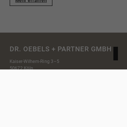
Mehr erfahren
DR. OEBELS + PARTNER GMBH
Kaiser-Wilhem-Ring 3–5
50672 Köln
0221 70 20 000
service@oebels.com
Nach oben
Immobilie finden
In diesen Regionen sind wir vertreten: