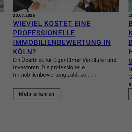
23.07.2026
2
WIEVIEL KOSTET EINE
PROFESSIONELLE
IMMOBILIENBEWERTUNG IN
KÖLN?
Ein Überblick für Eigentümer Verkäufer und
Investoren. Die professionelle
N
Immobilienbewertung zählt zu den
G
wichtigsten Grundlagen eines erfolgreichen
a
Immobilienverkaufs. Eigentümer in Köln
E
Mehr erfahren
stellen sich dabei häufig eine zentrale
m
Frage: Welche Kosten entstehen für eine
z
fundierte Immobilienbewertung. Viel
u
wichtiger: Welche Form der Bewertung ist
s
überhaupt sinnvoll? Die Antwort hängt von
A
.