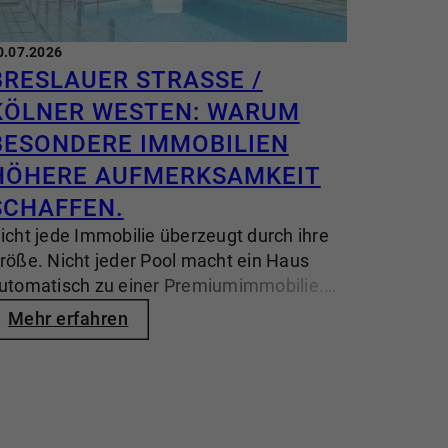
0.07.2026
BRESLAUER STRASSE / K
ÖLNER WESTEN: WARUM B
ESONDERE IMMOBILIEN H
ÖHERE AUFMERKSAMKEIT S
CHAFFEN.
icht jede Immobilie überzeugt durch ihre
röße. Nicht jeder Pool macht ein Haus
utomatisch zu einer Premiumimmobilie.
ntscheidend ist das Zusammenspiel. Das
Mehr erfahren
oderne Einfamilienhaus im Kölner Westen
eigt eindrucksvoll, wie Architektur, Lage
nd Wohngefühl eine Immobilie zu einem
timmigen Gesamtkonzept werden lassen.
uf einem rund 840 m² großen Grundstück