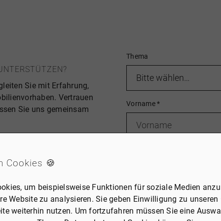
Thema
E UNTERSTÜTZEN?
leiten Sie mit Erfahrung,
ilienvorhaben. Vertrauen
Vorname
*
lassen Sie uns gemeinsam
E-Mail
*
 und individuell berät
n Cookies 🍪
egionaler Expertise
okies, um beispielsweise Funktionen für soziale Medien anzub
re Website zu analysieren. Sie geben Einwilligung zu unseren
Nachricht
*
nsparente Prozesse
ite weiterhin nutzen. Um fortzufahren müssen Sie eine Auswah