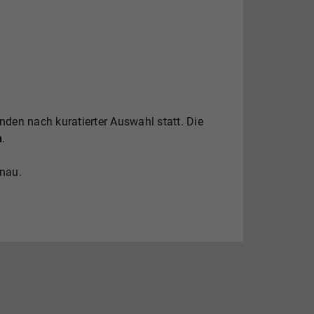
den nach kuratierter Auswahl statt. Die
n
.
enau.