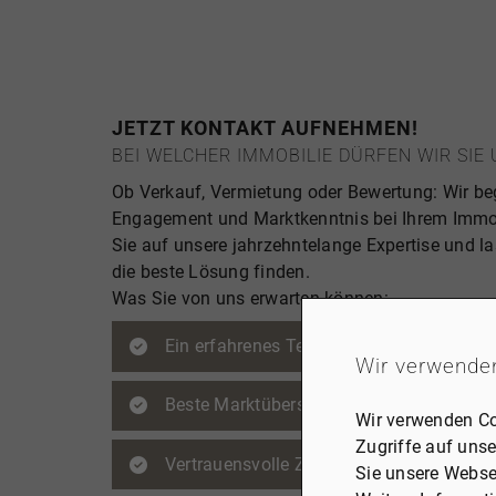
JETZT KONTAKT AUFNEHMEN!
BEI WELCHER IMMOBILIE DÜRFEN WIR SI
Ob Verkauf, Vermietung oder Bewertung: Wir beg
Engagement und Marktkenntnis bei Ihrem Immob
Sie auf unsere jahrzehntelange Expertise und 
die beste Lösung finden.
Was Sie von uns erwarten können:
Ein erfahrenes Team, das zuhört, versteht
Wir verwende
Beste Marktübersicht dank umfassender r
Wir verwenden Co
Zugriffe auf unse
Vertrauensvolle Zusammenarbeit und tra
Sie unsere Webse