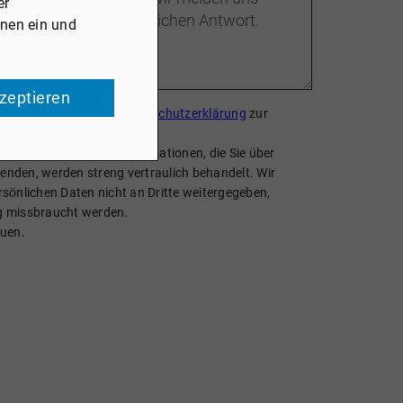
er
onen ein und
kzeptieren
gen Sie, dass Sie die
Datenschutzerklärung
zur
en.
er Daten ernst. Alle Informationen, die Sie über
enden, werden streng vertraulich behandelt. Wir
rsönlichen Daten nicht an Dritte weitergegeben,
ig missbraucht werden.
auen.