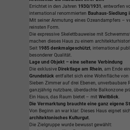
Errichtet in den Jahren
1930/1931
, entworfen 
international renommierten
Bauhaus-Siedlung 
Mit seiner Anmutung eines Ozeandampfers – vork
reinsten Form.
Die expressive Skelettbauweise mit Schwemmste
machen dieses Haus zu einem architekturhisto
Seit
1985 denkmalgeschützt
, international pu
besonderer Qualität.
Lage und Objekt – eine seltene Verbindung
Die exklusive
Direktlage am Rhein
, am Ende ei
Grundstück
entfaltet sich eine Wohnfläche von
Sieben Zimmer auf drei Ebenen, unverbaubare R
ganzjährig nutzbare, überdachte Balkonzone p
Ein Haus, das Raum bietet – mit
Weitblick
.
Die Vermarktung brauchte eine ganz eigene St
Von Beginn an war klar: Dieses Haus eignet sich
architektonisches Kulturgut
.
Die Zielgruppe wurde bewusst gewählt: