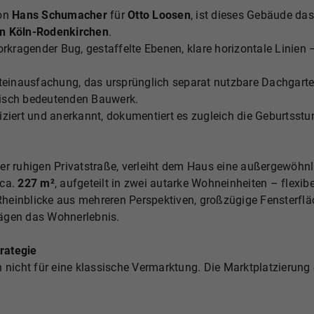
von
Hans Schumacher
für
Otto Loosen
, ist dieses Gebäude da
in Köln-Rodenkirchen
.
ragender Bug, gestaffelte Ebenen, klare horizontale Linien –
inausfachung, das ursprünglich separat nutzbare Dachgarten
risch bedeutenden Bauwerk.
bliziert und anerkannt, dokumentiert es zugleich die Geburts
ner ruhigen Privatstraße, verleiht dem Haus eine außergewöhn
 ca.
227 m²
, aufgeteilt in zwei autarke Wohneinheiten – flexi
heinblicke aus mehreren Perspektiven, großzügige Fensterflä
rägen das Wohnerlebnis.
rategie
 nicht für eine klassische Vermarktung. Die Marktplatzierung