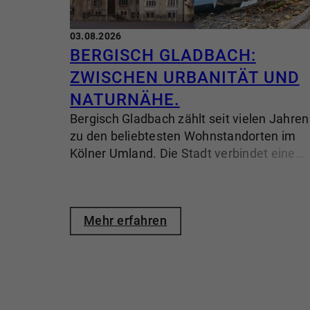
03.08.2026
BERGISCH GLADBACH:
ZWISCHEN URBANITÄT UND
NATURNÄHE.
Bergisch Gladbach zählt seit vielen Jahren
zu den beliebtesten Wohnstandorten im
Kölner Umland. Die Stadt verbindet eine
hohe Lebensqualität mit kurzen Wegen in
die Metropole und bietet gleichzeitig viel
Grün, gewachsene Wohnquartiere und ein
Mehr erfahren
vielfältiges Immobilienangebot. So ist
Bergisch Gladbach für unterschiedlichste
Lebensentwürfe attraktiv – von jungen
Familien über Berufspendler bis hin zu
Menschen, die bewusst ruhiger wohnen
möchten, ohne den Anschluss zu verlieren